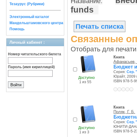
внеб
Название:
Тезаурус (Рубрики)
funds
Электронный каталог
Мандельштамовского центра
Печать списка
Помощь
Связанные оп
Личный кабинет :
Отобрать для печати
Номер читательского билета
Книга
Афанасьев, 
Бюджет и
Пароль (имя кириллицей)
Серия:
Сер. 
Юрайт, 2009 г
Доступно
ISBN 978-5-9
1 из 55
Книга
Поляк, Г. Б.
Бюджетна
Серия:
Сер. 
ЮНИТИ-ДАНА,
Доступно
ISBN 978-5-2
1 из 3