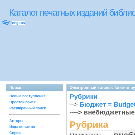
Каталог печатных изданий библ
👓
eng
|
rus
Поиск :
Электронный каталог: Книги в р
Рубрики
Новые поступления
Простой поиск
-->
Бюджет = Budge
Расширенный поиск
----> внебюджетные
Авторы
Рубрика
Издательства
Серии