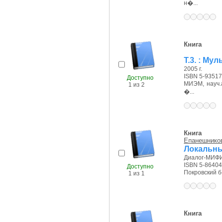
н�...
Книга
Т.3. : Му
2005 г.
ISBN 5-93517
Доступно
МИЭМ, науч.а
1 из 2
�...
Книга
Епанешников
Локальны
Диалог-МИФИ,
ISBN 5-86404
Доступно
Покровский б-р
1 из 1
Книга