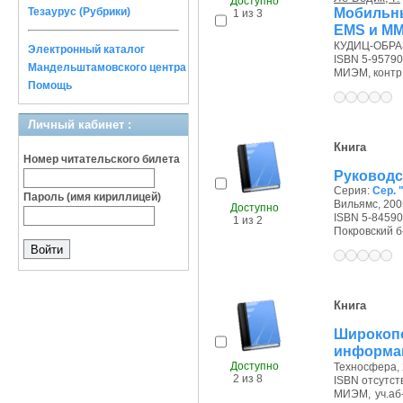
Доступно
Мобильн
Тезаурус (Рубрики)
1 из 3
EMS и M
КУДИЦ-ОБРАЗ,
Электронный каталог
ISBN 5-95790
Мандельштамовского центра
МИЭМ, контр.э
Помощь
Личный кабинет :
Книга
Номер читательского билета
Руководс
Серия:
Сер. 
Пароль (имя кириллицей)
Вильямс, 2005
Доступно
ISBN 5-84590
1 из 2
Покровский б-р
Книга
Широкоп
информа
Доступно
Техносфера, 
2 из 8
ISBN отсутст
МИЭМ, уч.аб-