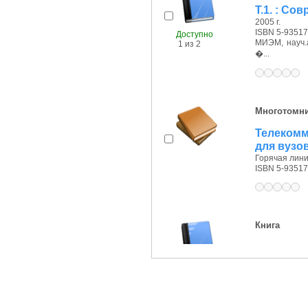
Т.1. : С
2005 г.
ISBN 5-93517
Доступно
МИЭМ, науч.а
1 из 2
�...
Многотомн
Телекомм
для вузов
Горячая лини
ISBN 5-93517
Книга
Доступно
1 из 2