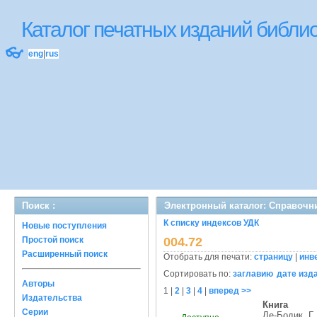
Каталог печатных изданий библ
👓
eng
|
rus
Поиск :
Электронный каталог: Справочн
К списку индексов УДК
Новые поступления
Простой поиск
004.72
Расширенный поиск
Отобрать для печати:
страницу
|
инв
Сортировать по:
заглавию
дате изд
Авторы
1
|
2
|
3
|
4
|
вперед >>
Издательства
Книга
Серии
Ле-Бодик, Г.