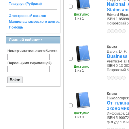
National
Тезаурус (Рубрики)
States an
Доступно
Edward Elgar,
Электронный каталог
1 из 1
ISBN 1-85898
Мандельштамовского центра
Покровский б-р
Помощь
Личный кабинет :
Книга
Номер читательского билета
Baron, D. P.
Business 
Prentice-Hall I
Пароль (имя кириллицей)
ISBN 0-13-30
Доступно
Покровский б-р
1 из 1
Книга
Никологорск
От плана
экономик
Доступно
Инфомарт, 19
1 из 3
ISBN 5-90072
ф-л удал. книг