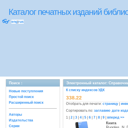
Каталог печатных изданий библ
👓
eng
|
rus
Поиск :
Электронный каталог: Справочн
К списку индексов УДК
Новые поступления
Простой поиск
338.22
Расширенный поиск
Отобрать для печати:
страницу
|
инв
Сортировать по:
заглавию
дате изд
Авторы
1
|
2
|
3
|
4
|
5
|
6
|
7
|
8
|
9
|
вперед >>
Издательства
Книга
Серии
Ruggles, N. 