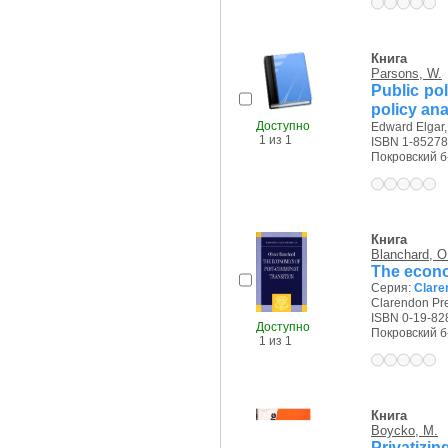
Книга
Parsons, W.
Public pol
policy ana
Доступно
Edward Elgar,
1 из 1
ISBN 1-85278
Покровский б-р
Книга
Blanchard, O
The econo
Серия:
Clare
Clarendon Pre
ISBN 0-19-82
Доступно
Покровский б-р
1 из 1
Книга
Boycko, M.
Privatizin