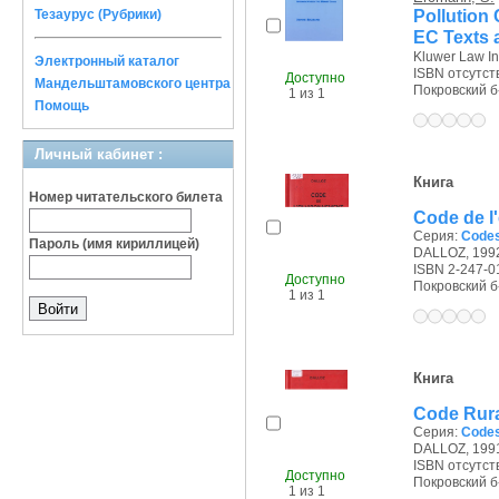
Pollution
Тезаурус (Рубрики)
EC Texts 
Kluwer Law Int
Электронный каталог
ISBN отсутст
Доступно
Мандельштамовского центра
Покровский б-р
1 из 1
Помощь
Личный кабинет :
Книга
Номер читательского билета
Code de l
Серия:
Сodes
Пароль (имя кириллицей)
DALLOZ, 1992
ISBN 2-247-0
Доступно
Покровский б-р
1 из 1
Книга
Code Rura
Серия:
Сodes
DALLOZ, 1991
ISBN отсутст
Доступно
Покровский б-р
1 из 1