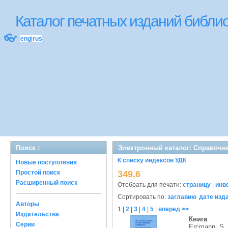
Каталог печатных изданий библ
👓
eng
|
rus
Поиск :
Электронный каталог: Справочн
К списку индексов УДК
Новые поступления
Простой поиск
349.6
Расширенный поиск
Отобрать для печати:
страницу
|
инв
Сортировать по:
заглавию
дате изд
Авторы
1
|
2
|
3
|
4
|
5
|
вперед >>
Издательства
Книга
Серии
Ercmann, S.