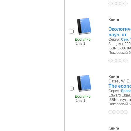
Книга
Экологич
науч. ст.
Доступно
Серия:
Сер. 
1 из 1
Зерцало, 2000
ISBN 5-8078-
Покровский б-р
Книга
Oates, W. E.
The econo
Серия:
Econo
Edward Elgar,
Доступно
ISBN отсутст
1 из 1
Покровский б-р
Книга