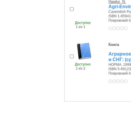
Hawke, N.
Agri-Envi
Cavendish Pub
ISBN 1-85941
Покровский б-р
Доступно
1 из 1
Книга
Аграрное
и СНГ: (
Доступно
НОРМА, 1999 
1 из 2
ISBN 5-89123
Покровский б-р