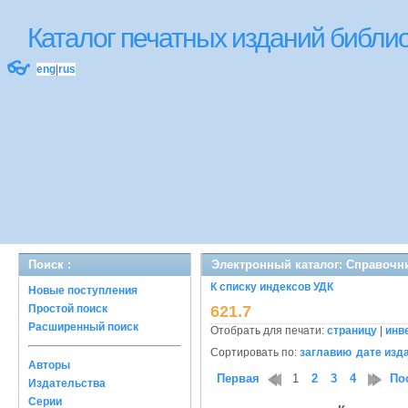
Каталог печатных изданий библ
👓
eng
|
rus
Поиск :
Электронный каталог: Справочн
К списку индексов УДК
Новые поступления
Простой поиск
621.7
Расширенный поиск
Отобрать для печати:
страницу
|
инв
Сортировать по:
заглавию
дате изд
Авторы
Первая
1
2
3
4
По
Издательства
Серии