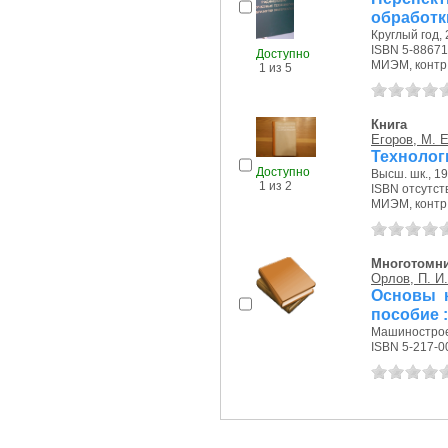
обработк
Круглый год, 
ISBN 5-88671
Доступно
МИЭМ, контр.э
1 из 5
Книга
Егоров, М. Е
Технолог
Доступно
Высш. шк., 19
1 из 2
ISBN отсутст
МИЭМ, контр.э
Многотомн
Орлов, П. И.
Основы к
пособие : 
Машиностроен
ISBN 5-217-0