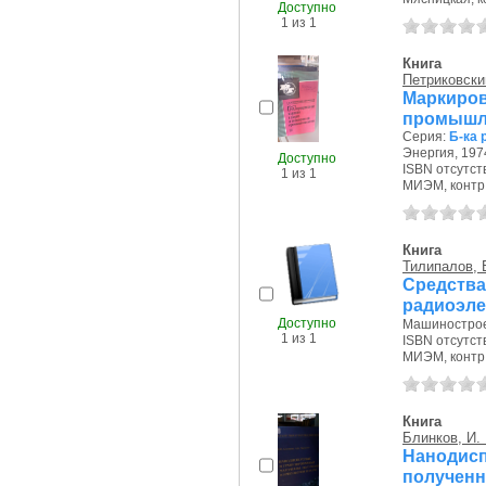
Доступно
1 из 1
Книга
Петриковский
Маркиро
промышл
Серия:
Б-ка 
Энергия, 1974
Доступно
ISBN отсутст
1 из 1
МИЭМ, контр.э
Книга
Тилипалов, 
Средства
радиоэл
Доступно
Машиностроен
1 из 1
ISBN отсутст
МИЭМ, контр.э
Книга
Блинков, И. 
Нанодис
полученн