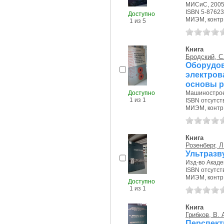
МИСиС, 2005 
ISBN 5-87623
Доступно
МИЭМ, контр.э
1 из 5
Книга
Бродский, С.
Оборуд
электров
основы р
Доступно
Машиностроен
1 из 1
ISBN отсутст
МИЭМ, контр.э
Книга
Розенберг, Л
Ультразв
Изд-во Акаде
ISBN отсутст
МИЭМ, контр.э
Доступно
1 из 1
Книга
Грибков, В. 
Перспект