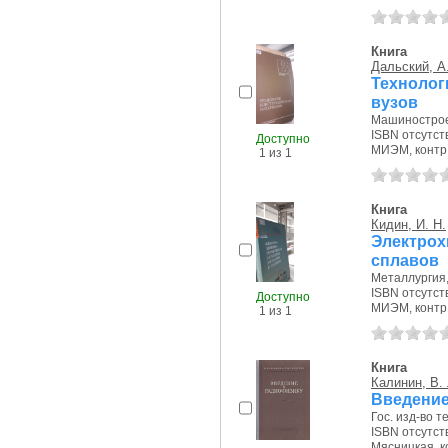
Книга
Дальский, А
Технолог
вузов
Машиностроен
ISBN отсутст
Доступно
МИЭМ, контр.э
1 из 1
Книга
Кидин, И. Н.
Электрох
сплавов
Металлургия, 
ISBN отсутст
Доступно
МИЭМ, контр.э
1 из 1
Книга
Калинин, В. 
Введение
Гос. изд-во те
ISBN отсутст
Мясницкая, ко