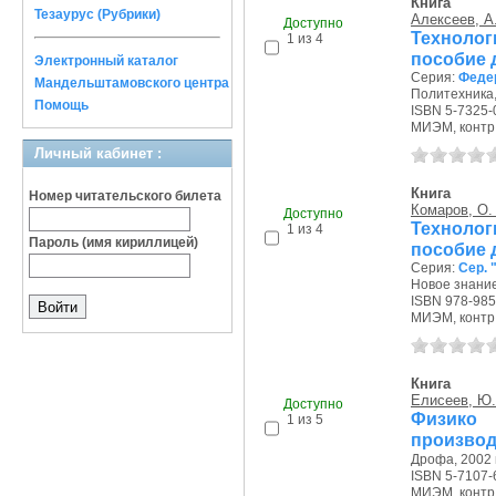
Книга
Тезаурус (Рубрики)
Алексеев, А.
Доступно
Техноло
1 из 4
пособие 
Электронный каталог
Серия:
Федер
Мандельштамовского центра
Политехника, 
Помощь
ISBN 5-7325-
МИЭМ, контр.э
Личный кабинет :
Книга
Номер читательского билета
Комаров, О.
Доступно
Техноло
1 из 4
Пароль (имя кириллицей)
пособие 
Серия:
Сер. 
Новое знание,
ISBN 978-985
МИЭМ, контр.э
Книга
Елисеев, Ю.
Доступно
Физико
1 из 5
производ
Дрофа, 2002 г
ISBN 5-7107-
МИЭМ, контр.э