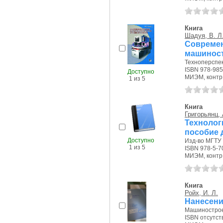
Книга
Шадуя, В. Л
Совреме
машиност
Техноперспект
ISBN 978-985
Доступно
МИЭМ, контр.э
1 из 5
Книга
Григорьянц, 
Технолог
пособие 
Доступно
Изд-во МГТУ и
1 из 5
ISBN 978-5-7
МИЭМ, контр.э
Книга
Ройх, И. Л.
Нанесени
Машиностроен
ISBN отсутст