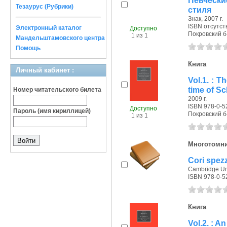
Певчески
Тезаурус (Рубрики)
стиля
Знак, 2007 г.
ISBN отсутст
Электронный каталог
Доступно
Покровский б-р
1 из 1
Мандельштамовского центра
Помощь
Книга
Личный кабинет :
Vol.1. : 
time of S
Номер читательского билета
2009 г.
ISBN 978-0-5
Доступно
Пароль (имя кириллицей)
Покровский б-р
1 из 1
Многотомн
Cori spezza
Cambridge Uni
ISBN 978-0-5
Книга
Vol.2. : A