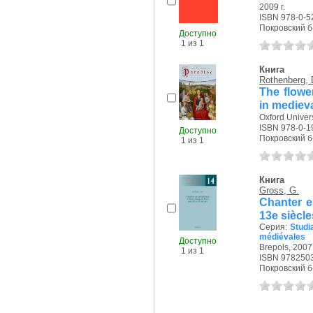
2009 г.
ISBN 978-0-5
Покровский б-р
Доступно
1 из 1
Книга
Rothenberg, 
The flowe
in mediev
Oxford Univers
ISBN 978-0-1
Доступно
Покровский б-р
1 из 1
Книга
Gross, G.
Chanter e
13e siècle
Серия:
Studi
médiévales
Доступно
Brepols, 2007 
1 из 1
ISBN 978250
Покровский б-р