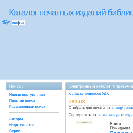
Каталог печатных изданий библ
👓
eng
|
rus
Поиск :
Электронный каталог: Справочн
К списку индексов УДК
Новые поступления
Простой поиск
783.03
Расширенный поиск
Отобрать для печати:
страницу
|
инв
Сортировать по:
заглавию
дате изд
Авторы
Книга
Издательства
Пожидаева, Г
Серии