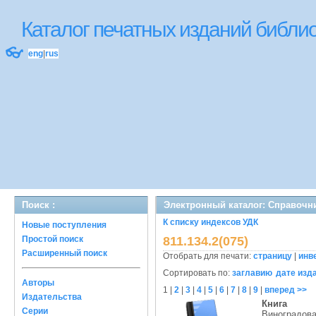
Каталог печатных изданий библ
👓
eng
|
rus
Поиск :
Электронный каталог: Справочн
К списку индексов УДК
Новые поступления
Простой поиск
811.134.2(075)
Расширенный поиск
Отобрать для печати:
страницу
|
инв
Сортировать по:
заглавию
дате изд
Авторы
1
|
2
|
3
|
4
|
5
|
6
|
7
|
8
|
9
|
вперед >>
Издательства
Книга
Серии
Виноградова