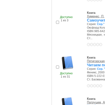
Книга
Хименес, П.
Доступно
Самоучит
1 из 3
Серия:
Сер."
Оксфорд Колл
ISBN 985-642
Мясницкая, на
Ст...
Книга
Пятигорская,
Читаем п
Серия:
Сер. 
Феникс, 2000 
Доступно
ISBN 5-222-0
1 из 31
Ст. Басманная 
Книга
Патрушев, А