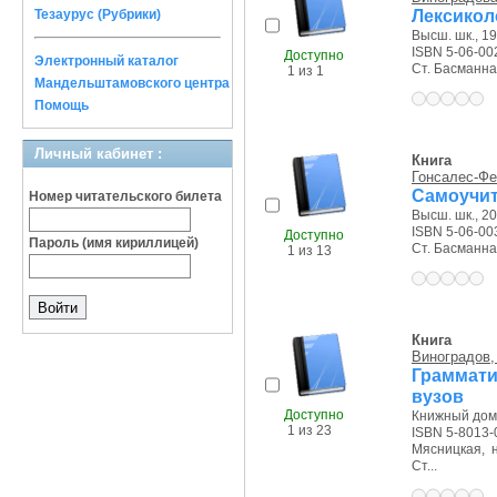
Лексикол
Тезаурус (Рубрики)
Высш. шк., 19
ISBN 5-06-00
Доступно
Электронный каталог
Ст. Басманная 
1 из 1
Мандельштамовского центра
Помощь
Личный кабинет :
Книга
Гонсалес-Фе
Самоучит
Номер читательского билета
Высш. шк., 20
ISBN 5-06-00
Доступно
Пароль (имя кириллицей)
Ст. Басманная 
1 из 13
Книга
Виноградов, 
Грамматик
вузов
Доступно
Книжный дом 
1 из 23
ISBN 5-8013-
Мясницкая, на
Ст...