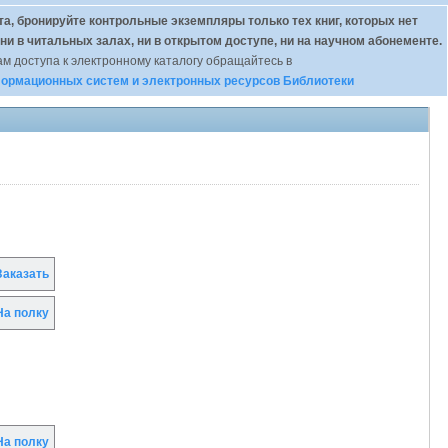
а, бронируйте контрольные экземпляры только тех книг, которых нет
 ни в читальных залах, ни в открытом доступе, ни на научном абонементе.
м доступа к электронному каталогу обращайтесь в
ормационных систем и электронных ресурсов Библиотеки
аказать
а полку
а полку