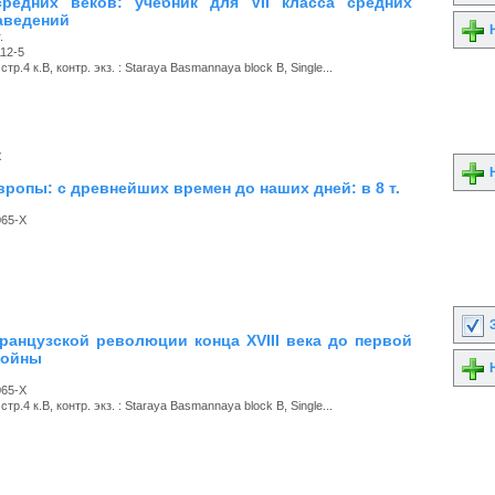
редних веков: учебник для VII класса средних
аведений
Н
.
12-5
тр.4 к.В, контр. экз. : Staraya Basmannaya block B, Single...
к
Н
вропы: с древнейших времен до наших дней: в 8 т.
065-X
З
 Французской революции конца XVIII века до первой
войны
Н
065-X
тр.4 к.В, контр. экз. : Staraya Basmannaya block B, Single...