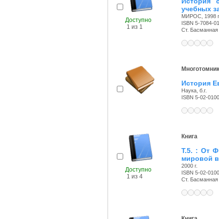
История с
учебных з
МИРОС, 1998 г
Доступно
ISBN 5-7084-01
1 из 1
Ст. Басманная с
Многотомни
История Е
Наука, б.г.
ISBN 5-02-010
Книга
Т.5. : От
мировой 
2000 г.
Доступно
ISBN 5-02-010
1 из 4
Ст. Басманная с
Книга