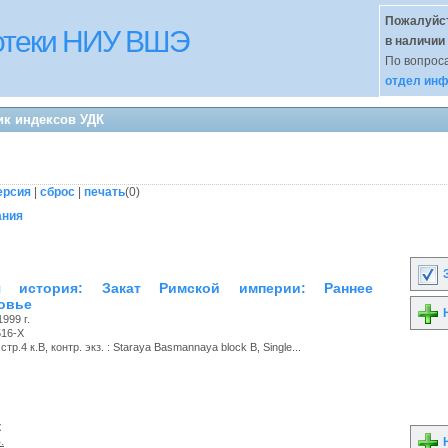
Пожалуйст
иотеки НИУ ВШЭ
в наличии
По вопроса
отдел инф
ик индексов УДК
ерсия
|
сброс
|
печать
(
0
)
ания
З
я история: Закат Римской империи: Раннее
овье
Н
999 г.
516-X
тр.4 к.В, контр. экз. : Staraya Basmannaya block B, Single...
к
.
Н