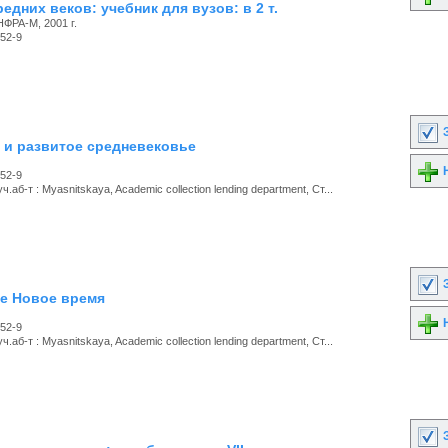
едних веков: учебник для вузов: в 2 т.
ФРА-М, 2001 г.
52-9
З
ее и развитое средневековье
Н
52-9
.аб-т : Myasnitskaya, Academic collection lending department, Ст...
З
нее Новое время
Н
52-9
.аб-т : Myasnitskaya, Academic collection lending department, Ст...
З