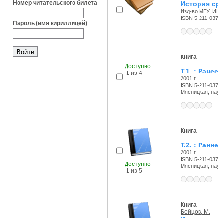
Номер читательского билета
История ср
Изд-во МГУ, ИН
ISBN 5-211-037
Пароль (имя кириллицей)
Книга
Доступно
Т.1. : Ран
1 из 4
2001 г.
ISBN 5-211-037
Мясницкая, науч
Книга
Т.2. : Ран
2001 г.
ISBN 5-211-037
Доступно
Мясницкая, науч
1 из 5
Книга
Бойцов, М.