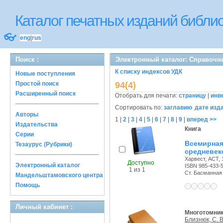
Каталог печатных изданий библ
👓
eng
|
rus
Поиск :
Электронный каталог: Справочн
К списку индексов УДК
Новые поступления
Простой поиск
94(4)
Расширенный поиск
Отобрать для печати:
страницу
|
инв
Сортировать по:
заглавию
дате изд
Авторы
1
|
2
|
3
|
4
|
5
|
6
|
7
|
8
|
9
|
вперед >>
Издательства
Книга
Серии
Всемирна
Тезаурус (Рубрики)
средневек
Харвест, АСТ, 1
Доступно
Электронный каталог
ISBN 985-433-
1 из 1
Ст. Басманная с
Мандельштамовского центра
Помощь
Личный кабинет :
Многотомни
Близнюк, С. В