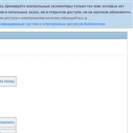
а, бронируйте контрольные экземпляры только тех книг, которых нет
 ни в читальных залах, ни в открытом доступе, ни на научном абонементе.
м доступа к электронному каталогу обращайтесь в
ормационных систем и электронных ресурсов Библиотеки
а полку
аказать