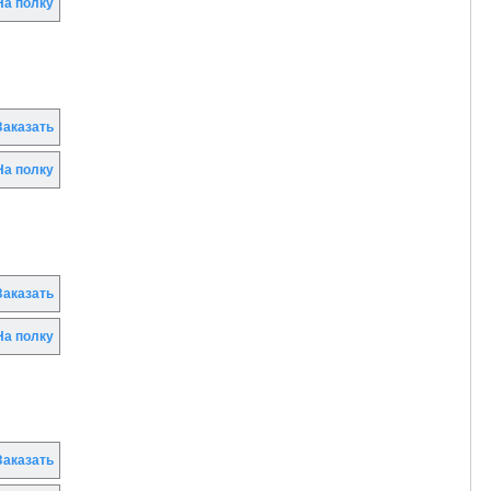
а полку
аказать
а полку
аказать
а полку
аказать