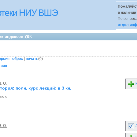
Пожалуйст
иотеки НИУ ВШЭ
в наличии
По вопроса
отдел инф
ик индексов УДК
ерсия
|
сброс
|
печать
(
0
)
ания
к
. О.
Н
тория: полн. курс лекций: в 3 кн.
205-5
. О.
З