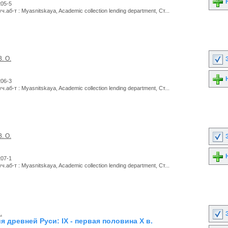
Н
205-5
.аб-т : Myasnitskaya, Academic collection lending department, Ст...
. О.
З
Н
206-3
.аб-т : Myasnitskaya, Academic collection lending department, Ст...
. О.
З
Н
207-1
.аб-т : Myasnitskaya, Academic collection lending department, Ст...
.
З
 древней Руси: IX - первая половина X в.