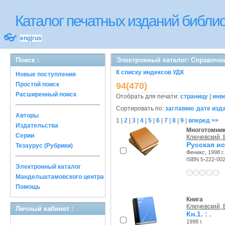
Каталог печатных изданий библ
👓
eng
|
rus
Поиск :
Электронный каталог: Справочн
К списку индексов УДК
Новые поступления
Простой поиск
94(470)
Расширенный поиск
Отобрать для печати:
страницу
|
инв
Сортировать по:
заглавию
дате изд
Авторы
1
|
2
|
3
|
4
|
5
|
6
|
7
|
8
|
9
|
вперед >>
Издательства
Многотомни
Серии
Ключевский, В
Русская ис
Тезаурус (Рубрики)
Феникс, 1998 г.
ISBN 5-222-00
Электронный каталог
Мандельштамовского центра
Помощь
Книга
Ключевский, В
Личный кабинет :
Кн.1. : .
1998 г.