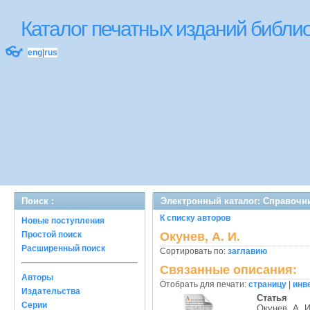
Каталог печатных изданий библ
👓
eng
|
rus
Поиск :
Электронный каталог: Справочн
К списку авторов
Новые поступления
Простой поиск
Окунев, А. И.
Расширенный поиск
Сортировать по:
заглавию
Связанные описания:
Авторы
Отобрать для печати:
страницу
|
инв
Издательства
Статья
Серии
Окунев, А. И