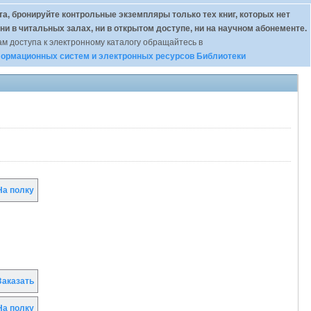
а, бронируйте контрольные экземпляры только тех книг, которых нет
 ни в читальных залах, ни в открытом доступе, ни на научном абонементе.
м доступа к электронному каталогу обращайтесь в
ормационных систем и электронных ресурсов Библиотеки
а полку
аказать
а полку