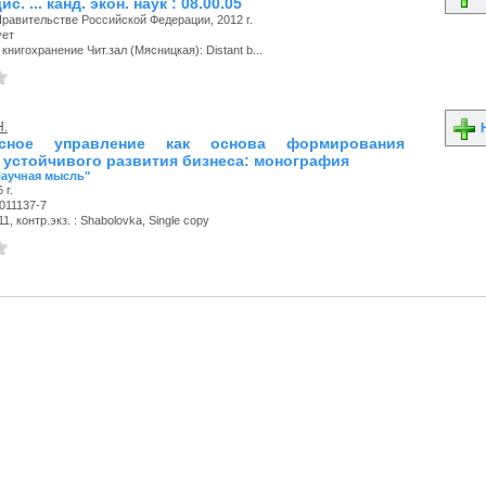
с. ... канд. экон. наук : 08.00.05
Правительстве Российской Федерации, 2012 г.
ует
книгохранение Чит.зал (Мясницкая): Distant b...
Н.
Н
исное управление как основа формирования
 устойчивого развития бизнеса: монография
Научная мысль"
 г.
011137-7
, контр.экз. : Shabolovka, Single copy