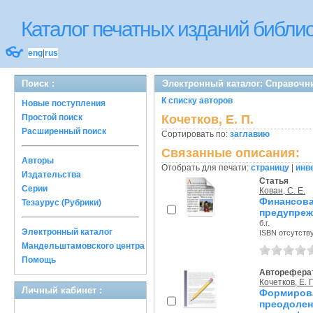
Каталог печатных изданий библ
👓
eng
|
rus
Поиск :
Электронный каталог: Справочн
К списку авторов
Новые поступления
Простой поиск
Кочетков, Е. П.
Расширенный поиск
Сортировать по:
заглавию
Связанные описания:
Авторы
Отобрать для печати:
страницу
|
инв
Издательства
Статья
Серии
Кован, С. Е.
Финансов
Тезаурус (Рубрики)
предупреж
б.г.
Электронный каталог
ISBN отсутств
Мандельштамовского центра
Помощь
Авторефера
Кочетков, Е. 
Личный кабинет :
Формиро
преодолен