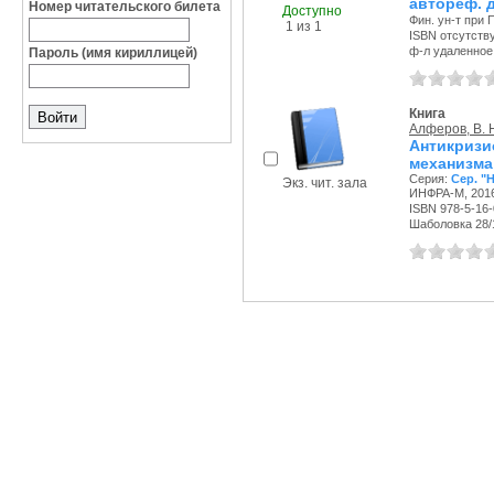
автореф. ди
Номер читательского билета
Доступно
Фин. ун-т при 
1 из 1
ISBN отсутств
ф-л удаленное 
Пароль (имя кириллицей)
Книга
Алферов, В. 
Антикриз
механизма
Серия:
Сер. "
Экз. чит. зала
ИНФРА-М, 2016
ISBN 978-5-16-
Шаболовка 28/11