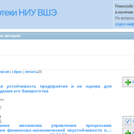
Пожалуйст
иотеки НИУ ВШЭ
в наличии
По вопроса
отдел инф
ик авторов
ерсия
|
сброс
|
печать
(
0
)
Н
ая устойчивость предприятия и ее оценка для
дения его банкротства
ует
т
П.
З
вание механизма управления процессами
ия финансово-экономической неустойчивости п...:
Н