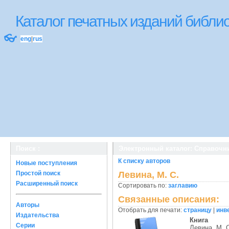
Каталог печатных изданий библ
👓
eng
|
rus
Поиск :
Электронный каталог: Справочн
К списку авторов
Новые поступления
Простой поиск
Левина, М. С.
Расширенный поиск
Сортировать по:
заглавию
Связанные описания:
Авторы
Отобрать для печати:
страницу
|
инв
Издательства
Книга
Серии
Левина, М. 