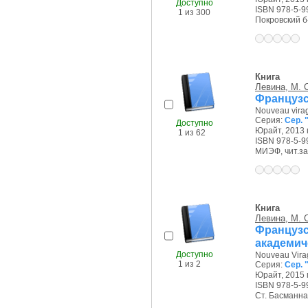
Доступно
ISBN 978-5-9
1 из 300
Покровский б-р
Книга
Левина, М. 
Французс
Nouveau vira
Серия:
Сер.
Доступно
Юрайт, 2013 г
1 из 62
ISBN 978-5-9
МИЭФ, чит.зал
Книга
Левина, М. 
Француз
академич
Доступно
Nouveau Vira
1 из 2
Серия:
Сер. 
Юрайт, 2015 г
ISBN 978-5-9
Ст. Басманная 