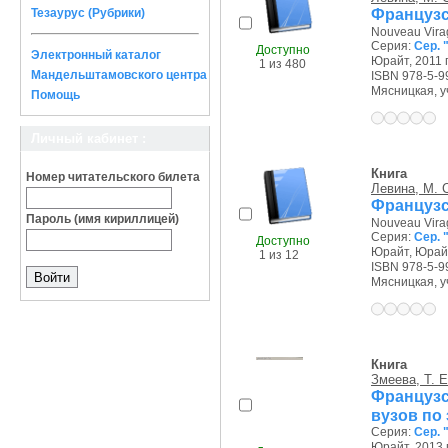
Французс
Тезаурус (Рубрики)
Nouveau Vira
Серия:
Сер.
Доступно
Электронный каталог
Юрайт, 2011 г
1 из 480
Мандельштамовского центра
ISBN 978-5-9
Мясницкая, уч.
Помощь
Личный кабинет :
Книга
Номер читательского билета
Левина, М. 
Французс
Пароль (имя кириллицей)
Nouveau Vira
Серия:
Сер.
Доступно
Юрайт, Юрайт
1 из 12
ISBN 978-5-9
Мясницкая, уч.
Книга
Змеева, Т. Е
Француз
вузов по
Серия:
Сер. 
Юрайт, 2013 г