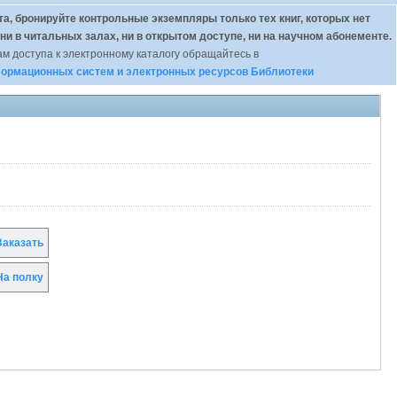
а, бронируйте контрольные экземпляры только тех книг, которых нет
 ни в читальных залах, ни в открытом доступе, ни на научном абонементе.
м доступа к электронному каталогу обращайтесь в
ормационных систем и электронных ресурсов Библиотеки
аказать
а полку