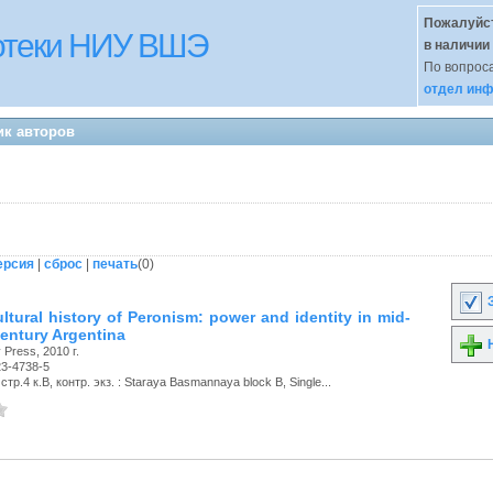
Пожалуйст
иотеки НИУ ВШЭ
в наличии
По вопроса
отдел инф
ик авторов
ерсия
|
сброс
|
печать
(
0
)
З
ltural history of Peronism: power and identity in mid-
century Argentina
Н
 Press, 2010 г.
23-4738-5
тр.4 к.В, контр. экз. : Staraya Basmannaya block B, Single...