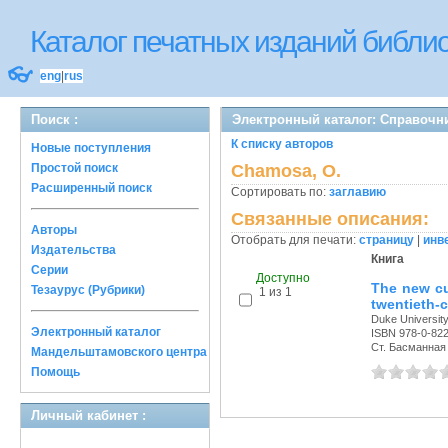
Каталог печатных изданий библ
👓
eng
|
rus
Поиск :
Электронный каталог: Справочн
К списку авторов
Новые поступления
Простой поиск
Chamosa, O.
Расширенный поиск
Сортировать по:
заглавию
Связанные описания:
Авторы
Отобрать для печати:
страницу
|
инв
Издательства
Книга
Серии
Доступно
The new cu
Тезаурус (Рубрики)
1 из 1
twentieth-
Duke University
Электронный каталог
ISBN 978-0-82
Ст. Басманная с
Мандельштамовского центра
Помощь
Личный кабинет :