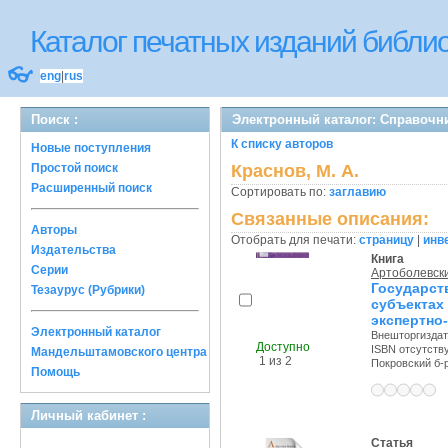
Каталог печатных изданий библ
👓
eng
|
rus
Поиск :
Электронный каталог: Справочн
К списку авторов
Новые поступления
Простой поиск
Краснов, М. А.
Расширенный поиск
Сортировать по:
заглавию
Связанные описания:
Авторы
Отобрать для печати:
страницу
|
инв
Издательства
Книга
Серии
Артоболевски
Государс
Тезаурус (Рубрики)
субъекта
экспертно
Электронный каталог
Внешторгиздат,
Доступно
ISBN отсутств
Мандельштамовского центра
1 из 2
Покровский б-р,
Помощь
Личный кабинет :
Статья