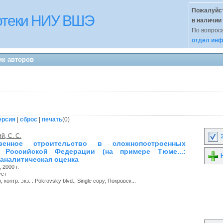
Пожалуйст
иотеки НИУ ВШЭ
в наличии
По вопроса
отдел инф
ик авторов
ерсия
|
сброс
|
печать
(
0
)
й, С. С.
З
твенное строительство в сложнопостроенных
х Российской Федерации (на примере Тюме...:
Н
-аналитическая оценка
 2000 г.
ует
 контр. экз. : Pokrovsky blvd., Single copy, Покровск...