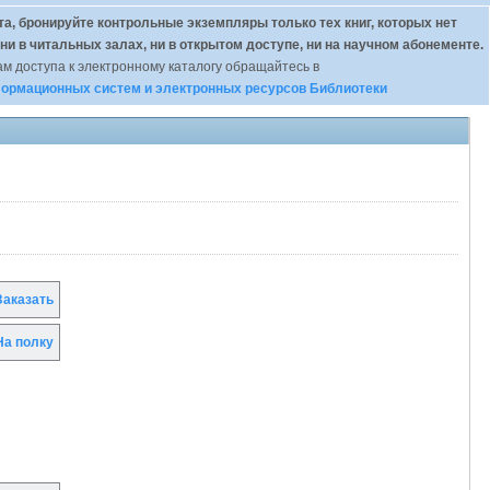
а, бронируйте контрольные экземпляры только тех книг, которых нет
 ни в читальных залах, ни в открытом доступе, ни на научном абонементе.
м доступа к электронному каталогу обращайтесь в
ормационных систем и электронных ресурсов Библиотеки
аказать
а полку