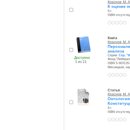
Краснов, М. А
К оценке 
б.г.
ISBN отсутств
Книга
Краснов, М. А
Персонали
анализа
Серия:
Сер. "
Доступно
Фонд "Либераль
1 из 21
ISBN 5-903135
Мясницкая, науч
Статья
Краснов, М. А
Онтолог
Конституц
б.г.
ISBN отсутств