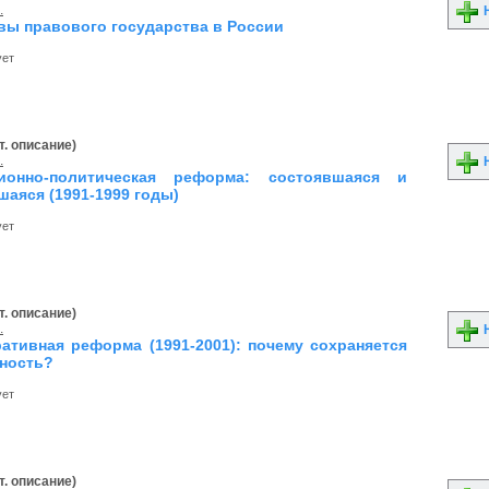
.
Н
вы правового государства в России
ует
т. описание)
.
Н
ционно-политическая реформа: состоявшаяся и
шаяся (1991-1999 годы)
ует
т. описание)
.
Н
ативная реформа (1991-2001): почему сохраняется
ьность?
ует
т. описание)