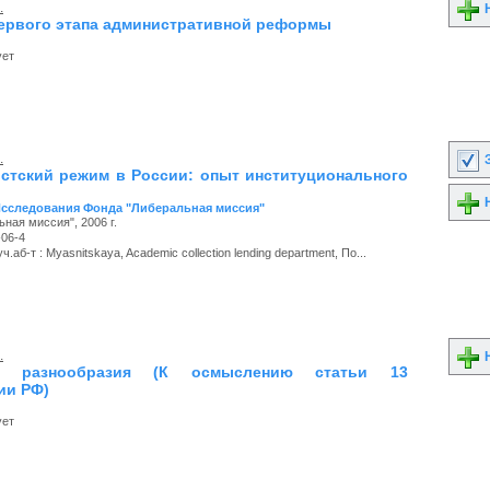
.
Н
первого этапа административной реформы
ует
.
З
стский режим в России: опыт институционального
Н
Исследования Фонда "Либеральная миссия"
ная миссия", 2006 г.
-06-4
.аб-т : Myasnitskaya, Academic collection lending department, По...
.
Н
ия разнообразия (К осмыслению статьи 13
ии РФ)
ует