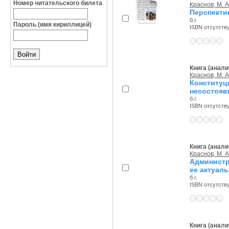
Номер читательского билета
Краснов, М. А
Перспекти
б.г.
Пароль (имя кириллицей)
ISBN отсутств
Книга (анали
Краснов, М. А
Конститу
несостояв
б.г.
ISBN отсутств
Книга (анали
Краснов, М. А
Администр
ее актуал
б.г.
ISBN отсутств
Книга (анали