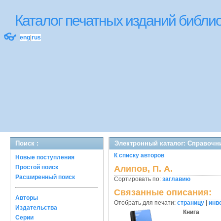
Каталог печатных изданий библ
👓
eng
|
rus
Поиск :
Электронный каталог: Справочн
К списку авторов
Новые поступления
Простой поиск
Алипов, П. А.
Расширенный поиск
Сортировать по:
заглавию
Связанные описания:
Авторы
Отобрать для печати:
страницу
|
инв
Издательства
Книга
Серии