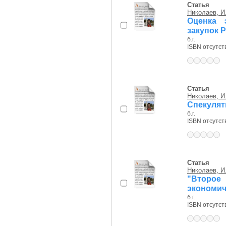
Статья
Николаев, И
Оценка 
закупок 
б.г.
ISBN отсутст
Статья
Николаев, И
Спекулят
б.г.
ISBN отсутст
Статья
Николаев, И
"Второ
экономич
б.г.
ISBN отсутст