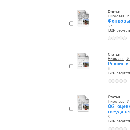
Статья
Николаев, И
Фондовый
б.г.
ISBN отсутст
Статья
Николаев, И
Россия и
б.г.
ISBN отсутст
Статья
Николаев, И
Об оцен
государс
б.г.
ISBN отсутст