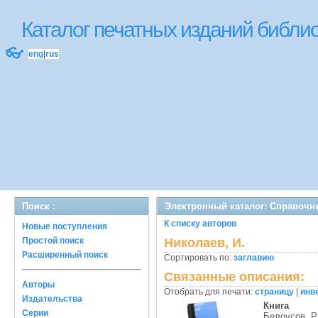
Каталог печатных изданий библ
👓
eng
|
rus
Поиск :
Электронный каталог: Справочн
К списку авторов
Новые поступления
Простой поиск
Николаев, И.
Расширенный поиск
Сортировать по:
заглавию
Связанные описания:
Авторы
Отобрать для печати:
страницу
|
инв
Издательства
Книга
Серии
Белоусов, Р.