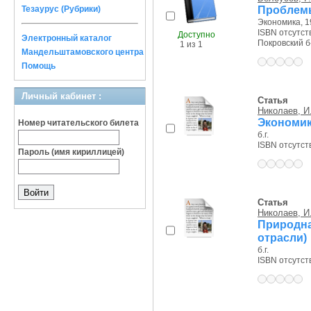
Проблемы
Тезаурус (Рубрики)
Экономика, 19
ISBN отсутст
Доступно
Электронный каталог
Покровский б-р
1 из 1
Мандельштамовского центра
Помощь
Личный кабинет :
Статья
Николаев, И
Экономик
Номер читательского билета
б.г.
ISBN отсутст
Пароль (имя кириллицей)
Статья
Николаев, И
Природна
отрасли)
б.г.
ISBN отсутст