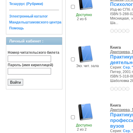
Психолог
Тезаурус (Рубрики)
Изд-во СПб. го
ISBN 5-288-0
Доступно
Электронный каталог
Мясницкая, на
2 из 6
Мандельштамовского центра
Ша...
Помощь
Личный кабинет :
Книга
Дмитриева, 
Номер читательского билета
Практи
деятельн
Пароль (имя кириллицей)
Экз. чит. зала
Серия:
Сер. 
Питер, 2001 г
ISBN 5-318-0
Шаболовка 28/
Книга
Дмитриева, 
Практи
професси
Доступно
вузов
2 из 2
Серия:
Сер. 