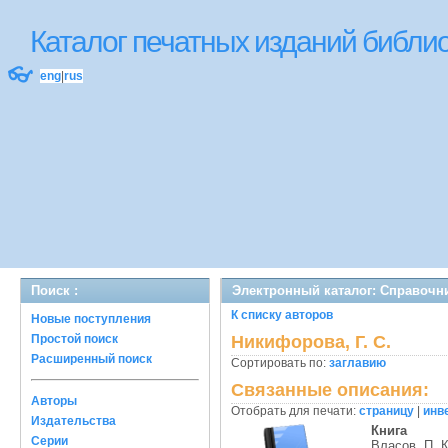
Каталог печатных изданий библ
👓
eng
|
rus
Поиск :
Электронный каталог: Справочн
К списку авторов
Новые поступления
Простой поиск
Никифорова, Г. С.
Расширенный поиск
Сортировать по:
заглавию
Связанные описания:
Авторы
Отобрать для печати:
страницу
|
инв
Издательства
Книга
Серии
Власов, П. К