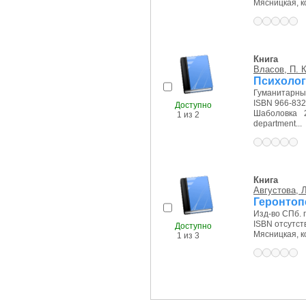
Мясницкая, ко
Книга
Власов, П. К
Психолог
Гуманитарный
ISBN 966-832
Доступно
Шаболовка 2
1 из 2
department...
Книга
Августова, Л
Геронтоп
Изд-во СПб. го
ISBN отсутст
Доступно
Мясницкая, ко
1 из 3