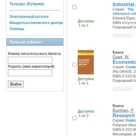
Industrial
Тезаурус (Рубрики)
Серия:
The 
reference col
Электронный каталог
Edward Elgar,
Доступно
Мандельштамовского центра
ISBN отсутст
1 из 1
Покровский б-р
Помощь
Личный кабинет :
Книга
Номер читательского билета
Grant, W.
Economic p
Пароль (имя кириллицей)
Серия:
Conte
PALGRAVE, 20
ISBN 0-333-9
Доступно
Покровский б-р
1 из 1
Книга
Burnham, P.
Доступно
Research 
1 из 2
Серия:
Politi
Palgrave Macm
ISBN 0-333-9
Мясницкая, кон