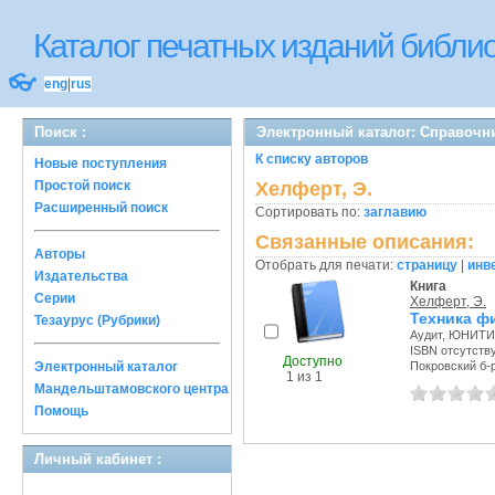
Каталог печатных изданий библ
👓
eng
|
rus
Поиск :
Электронный каталог: Справочн
К списку авторов
Новые поступления
Простой поиск
Хелферт, Э.
Расширенный поиск
Сортировать по:
заглавию
Связанные описания:
Авторы
Отобрать для печати:
страницу
|
инв
Издательства
Книга
Серии
Хелферт, Э.
Техника ф
Тезаурус (Рубрики)
Аудит, ЮНИТИ,
ISBN отсутств
Доступно
Электронный каталог
Покровский б-р,
1 из 1
Мандельштамовского центра
Помощь
Личный кабинет :