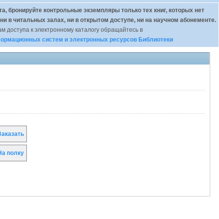
а, бронируйте контрольные экземпляры только тех книг, которых нет
 ни в читальных залах, ни в открытом доступе, ни на научном абонементе.
м доступа к электронному каталогу обращайтесь в
ормационных систем и электронных ресурсов Библиотеки
аказать
а полку