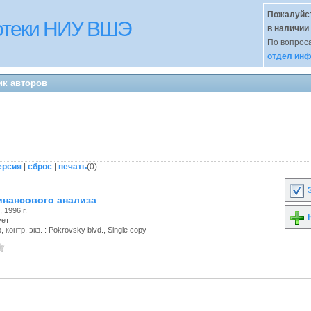
Пожалуйст
иотеки НИУ ВШЭ
в наличии
По вопроса
отдел инф
ик авторов
ерсия
|
сброс
|
печать
(
0
)
З
инансового анализа
 1996 г.
Н
ует
 контр. экз. : Pokrovsky blvd., Single copy