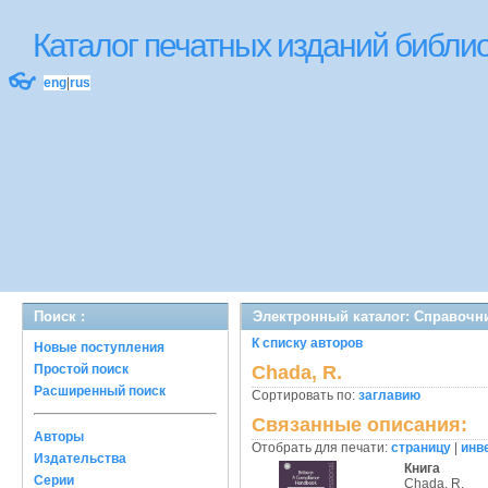
Каталог печатных изданий библ
👓
eng
|
rus
Поиск :
Электронный каталог: Справочн
К списку авторов
Новые поступления
Простой поиск
Chada, R.
Расширенный поиск
Сортировать по:
заглавию
Связанные описания:
Авторы
Отобрать для печати:
страницу
|
инв
Издательства
Книга
Серии
Chada, R.