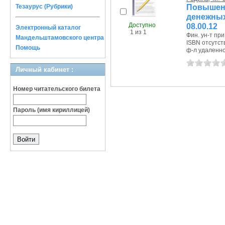
Повышени
Тезаурус (Рубрики)
денежных 
Доступно
08.00.12
Электронный каталог
1 из 1
Фин. ун-т пр
Мандельштамовского центра
ISBN отсутст
Помощь
ф-л удаленное
Личный кабинет :
Номер читательского билета
Пароль (имя кириллицей)