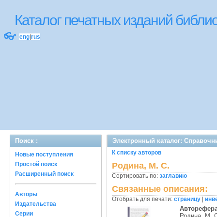
Каталог печатных изданий библ
👓
eng
|
rus
Поиск :
Электронный каталог: Справочн
К списку авторов
Новые поступления
Простой поиск
Родина, М. С.
Расширенный поиск
Сортировать по:
заглавию
Связанные описания:
Авторы
Отобрать для печати:
страницу
|
инв
Издательства
Авторефер
Серии
Родина, М. 