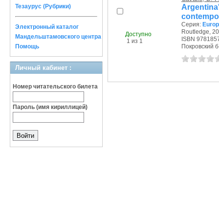
Argenti
Тезаурус (Рубрики)
contempor
Серия:
Europ
Электронный каталог
Routledge, 20
Доступно
Мандельштамовского центра
ISBN 978185
1 из 1
Помощь
Покровский б-р
Личный кабинет :
Номер читательского билета
Пароль (имя кириллицей)