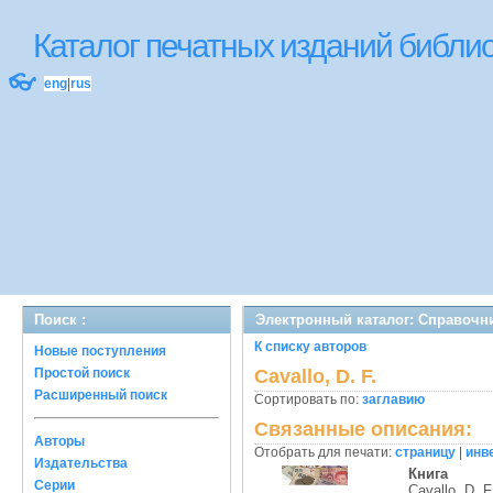
Каталог печатных изданий библ
👓
eng
|
rus
Поиск :
Электронный каталог: Справочн
К списку авторов
Новые поступления
Простой поиск
Cavallo, D. F.
Расширенный поиск
Сортировать по:
заглавию
Связанные описания:
Авторы
Отобрать для печати:
страницу
|
инв
Издательства
Книга
Серии
Cavallo, D. F