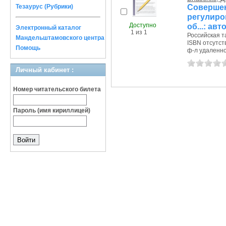
Соверше
Тезаурус (Рубрики)
регулиро
Доступно
об...: авт
Электронный каталог
1 из 1
Российская т
Мандельштамовского центра
ISBN отсутст
Помощь
ф-л удаленное
Личный кабинет :
Номер читательского билета
Пароль (имя кириллицей)