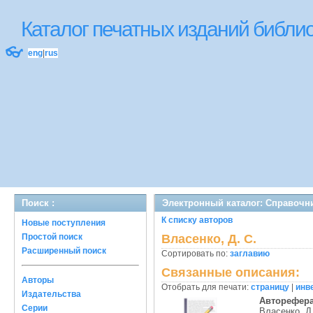
Каталог печатных изданий библ
👓
eng
|
rus
Поиск :
Электронный каталог: Справочн
К списку авторов
Новые поступления
Простой поиск
Власенко, Д. С.
Расширенный поиск
Сортировать по:
заглавию
Связанные описания:
Авторы
Отобрать для печати:
страницу
|
инв
Издательства
Авторефер
Серии
Власенко, Д.