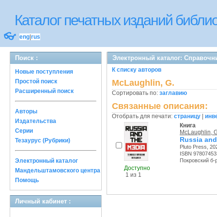
Каталог печатных изданий библ
👓
eng
|
rus
Поиск :
Электронный каталог: Справочн
К списку авторов
Новые поступления
Простой поиск
McLaughlin, G.
Расширенный поиск
Сортировать по:
заглавию
Связанные описания:
Авторы
Отобрать для печати:
страницу
|
инв
Издательства
Книга
Серии
McLaughlin, G
Russia and
Тезаурус (Рубрики)
Pluto Press, 202
ISBN 97807453
Электронный каталог
Покровский б-р,
Доступно
Мандельштамовского центра
1 из 1
Помощь
Личный кабинет :