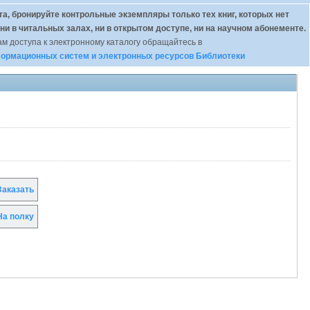
а, бронируйте контрольные экземпляры только тех книг, которых нет
 ни в читальных залах, ни в открытом доступе, ни на научном абонементе.
м доступа к электронному каталогу обращайтесь в
ормационных систем и электронных ресурсов Библиотеки
аказать
а полку