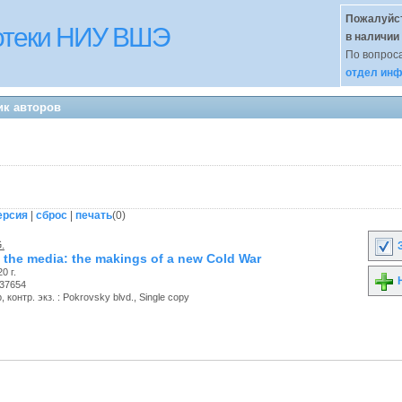
Пожалуйст
иотеки НИУ ВШЭ
в наличии
По вопроса
отдел инф
ик авторов
ерсия
|
сброс
|
печать
(
0
)
.
З
 the media: the makings of a new Cold War
0 г.
Н
37654
 контр. экз. : Pokrovsky blvd., Single copy