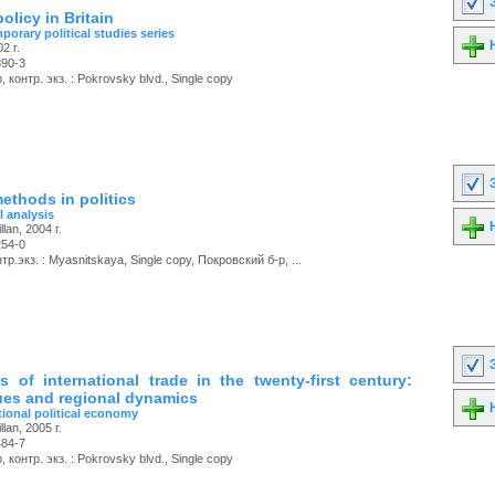
З
licy in Britain
orary political studies series
Н
2 г.
890-3
 контр. экз. : Pokrovsky blvd., Single copy
З
ethods in politics
al analysis
Н
lan, 2004 г.
254-0
р.экз. : Myasnitskaya, Single copy, Покровский б-р, ...
З
cs of international trade in the twenty-first century:
sues and regional dynamics
Н
tional political economy
lan, 2005 г.
484-7
 контр. экз. : Pokrovsky blvd., Single copy