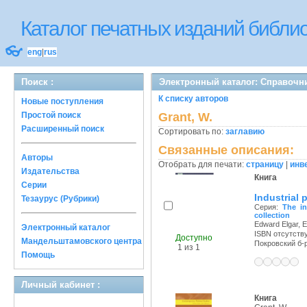
Каталог печатных изданий библ
👓
eng
|
rus
Поиск :
Электронный каталог: Справочн
К списку авторов
Новые поступления
Простой поиск
Grant, W.
Расширенный поиск
Сортировать по:
заглавию
Связанные описания:
Авторы
Отобрать для печати:
страницу
|
инв
Издательства
Книга
Серии
Industrial 
Тезаурус (Рубрики)
Серия:
The in
collection
Edward Elgar, E
Электронный каталог
ISBN отсутств
Доступно
Мандельштамовского центра
Покровский б-р,
1 из 1
Помощь
Личный кабинет :
Книга