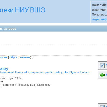
Пожалуйст
иотеки НИУ ВШЭ
в наличии
По вопроса
отдел инф
ик авторов
ерсия
|
сброс
|
печать
(
0
)
З
policy
ternational library of comparative public policy
,
An Elgar reference
Н
dward Elgar, 1995 г.
ует
 контр. экз. : Pokrovsky blvd., Single copy