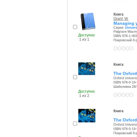
Книга
Grant, W.
Managing y
Серия:
Univers
Palgrave Macmil
Доступно
ISBN 978-1-40
1 из 1
Покровский б-р,
Книга
The Oxford
Oxford Universi
ISBN 978-0-19
Шаболовка 28/11
Доступно
1 из 2
Книга
The Oxford
Oxford Universi
ISBN 978-0-19
Покровский б-р,