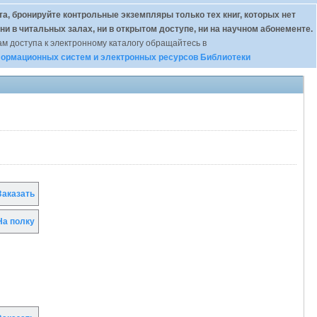
а, бронируйте контрольные экземпляры только тех книг, которых нет
 ни в читальных залах, ни в открытом доступе, ни на научном абонементе.
м доступа к электронному каталогу обращайтесь в
ормационных систем и электронных ресурсов Библиотеки
аказать
а полку