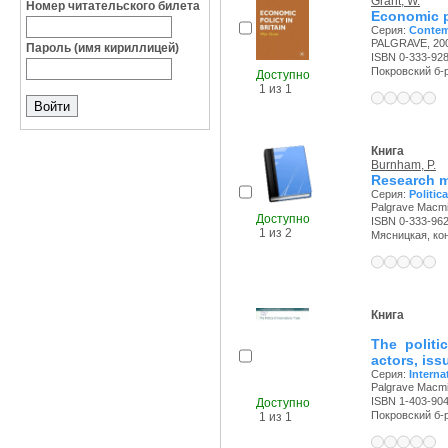
Grant, W.
Номер читательского билета
Economic po
Серия:
Contemp
PALGRAVE, 200
Пароль (имя кириллицей)
ISBN 0-333-92
Покровский б-р,
Доступно
1 из 1
Книга
Burnham, P.
Research m
Серия:
Politic
Palgrave Macmil
Доступно
ISBN 0-333-96
1 из 2
Мясницкая, конт
Книга
The politi
actors, is
Серия:
Interna
Palgrave Macmil
ISBN 1-403-90
Доступно
Покровский б-р,
1 из 1