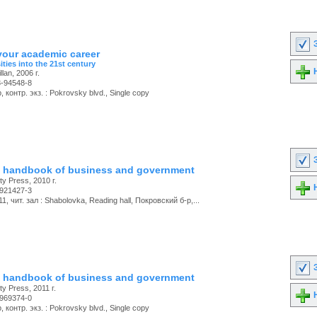
З
our academic career
ities into the 21st century
Н
lan, 2006 г.
3-94548-8
 контр. экз. : Pokrovsky blvd., Single copy
З
 handbook of business and government
ty Press, 2010 г.
Н
-921427-3
, чит. зал : Shabolovka, Reading hall, Покровский б-р,...
З
 handbook of business and government
ty Press, 2011 г.
Н
-969374-0
 контр. экз. : Pokrovsky blvd., Single copy