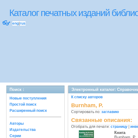
Каталог печатных изданий библ
👓
eng
|
rus
Поиск :
Электронный каталог: Справочн
К списку авторов
Новые поступления
Простой поиск
Burnham, P.
Расширенный поиск
Сортировать по:
заглавию
Связанные описания:
Авторы
Отобрать для печати:
страницу
|
инв
Издательства
Книга
Серии
Burnham, P.