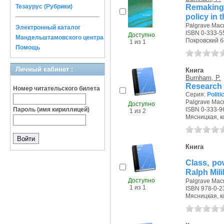
Remaking 
Тезаурус (Рубрики)
policy in 
Palgrave Macm
Электронный каталог
ISBN 0-333-5
Доступно
Мандельштамовского центра
Покровский б-р
1 из 1
Помощь
Личный кабинет :
Книга
Burnham, P.
Research 
Номер читательского билета
Серия:
Politi
Palgrave Macm
Доступно
Пароль (имя кириллицей)
ISBN 0-333-9
1 из 2
Мясницкая, кон
Книга
Class, pow
Ralph Mil
Доступно
Palgrave Macm
1 из 1
ISBN 978-0-2
Мясницкая, ко