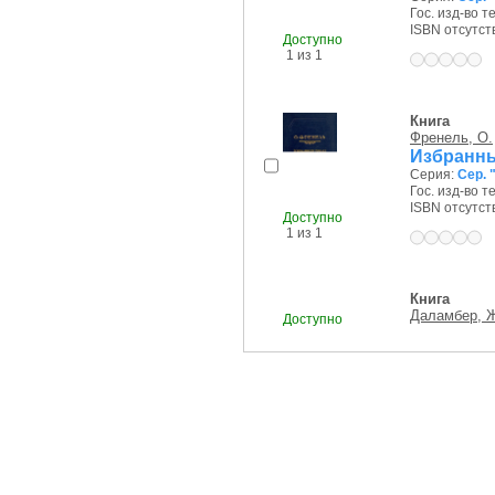
Гос. изд-во те
ISBN отсутст
Доступно
1 из 1
Книга
Френель, О.
Избранны
Серия:
Сер. 
Гос. изд-во те
ISBN отсутст
Доступно
1 из 1
Книга
Даламбер, 
Доступно
1 из 1