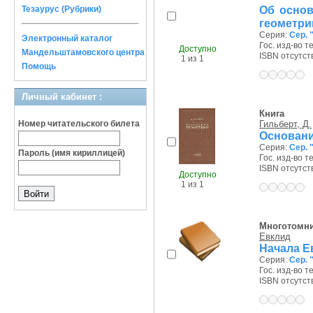
Об основ
Тезаурус (Рубрики)
геометри
Серия:
Сер. 
Электронный каталог
Гос. изд-во те
Доступно
Мандельштамовского центра
ISBN отсутст
1 из 1
Помощь
Личный кабинет :
Книга
Номер читательского билета
Гильберт, Д.
Основани
Серия:
Сер. 
Пароль (имя кириллицей)
Гос. изд-во т
ISBN отсутст
Доступно
1 из 1
Многотомн
Евклид
Начала Е
Серия:
Сер. 
Гос. изд-во те
ISBN отсутст