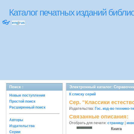
Каталог печатных изданий библ
👓
eng
|
rus
Поиск :
Электронный каталог: Справочни
К списку серий
Новые поступления
Простой поиск
Сер. "Классики естеств
Расширенный поиск
Издательства:
Гос. изд-во технико-те
Связанные описания:
Авторы
Отобрать для печати:
страницу
|
инв
Издательства
Книга
Серии