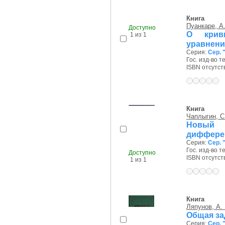
Книга
Пуанкаре, А
Доступно
О крив
1 из 1
уравнен
Серия:
Сер. 
Гос. изд-во т
ISBN отсутст
Книга
Чаплыгин, С
Новый 
диффере
Серия:
Сер. 
Гос. изд-во те
Доступно
ISBN отсутст
1 из 1
Книга
Ляпунов, А.
Общая за
Серия:
Сер. 