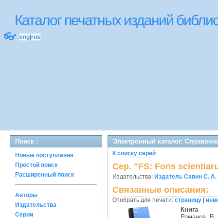
Каталог печатных изданий библ
👓
eng
|
rus
Поиск :
Электронный каталог: Справочни
К списку серий
Новые поступления
Простой поиск
Сер. "FS: Fons scientia
Расширенный поиск
Издательства:
Издатель Савин С. А.
Связанные описания:
Авторы
Отобрать для печати:
страницу
|
инв
Издательства
Книга
Серии
Романов, В.