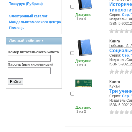
Историч
Тезаурус (Рубрики)
типологи
Доступно
Серия:
Сер. 
Электронный каталог
1 из 4
Издатель Сави
Мандельштамовского центра
ISBN 5-90212
Помощь
Личный кабинет :
Книга
Гобозов, И. 
Социальн
Номер читательского билета
Серия:
Сер. 
Издатель Сави
Доступно
ISBN 5-90212
Пароль (имя кириллицей)
1 из 3
Книга
Кукай
Три учен
Серия:
Сер. 
Издатель Сави
ISBN 5-90212
Доступно
1 из 3