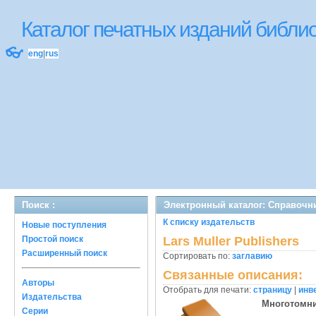
Каталог печатных изданий библ
👓
eng
|
rus
Поиск :
Электронный каталог: Справочн
К списку издательств
Новые поступления
Простой поиск
Lars Muller Publishers
Расширенный поиск
Сортировать по:
заглавию
Связанные описания:
Авторы
Отобрать для печати:
страницу
|
инв
Издательства
Многотомн
Серии