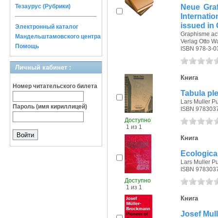
Neue Graf
Тезаурус (Рубрики)
Internatio
issued in
Электронный каталог
Graphisme ac
Мандельштамовского центра
Verlag Otto Wa
Помощь
ISBN 978-3-0
Личный кабинет :
Книга
Номер читательского билета
Tabula pl
Lars Muller Pu
Пароль (имя кириллицей)
ISBN 978303
Доступно
1 из 1
Книга
Ecologica
Lars Muller Pu
ISBN 978303
Доступно
1 из 1
Книга
Josef Mul