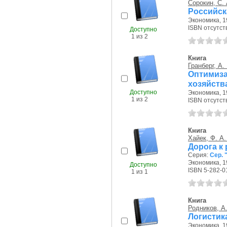
Сорокин, С. 
Российск
Экономика, 19
ISBN отсутст
Доступно
1 из 2
Книга
Гранберг, А. 
Оптимиза
хозяйств
Доступно
Экономика, 19
1 из 2
ISBN отсутст
Книга
Хайек, Ф. А
Дорога к
Серия:
Сер. 
Экономика, 19
Доступно
ISBN 5-282-0
1 из 1
Книга
Родников, А.
Логистик
Экономика, 19