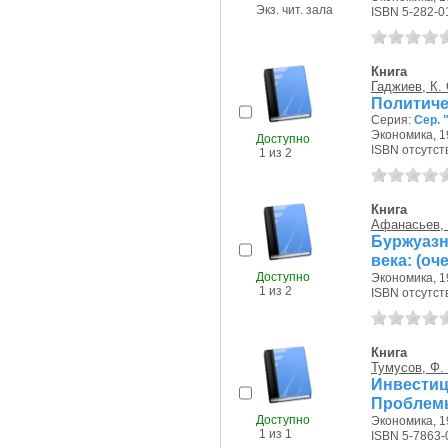
Экз. чит. зала
ISBN 5-282-0
Книга
Гаджиев, К. 
Политич
Серия:
Сер.
Экономика, 19
Доступно
ISBN отсутст
1 из 2
Книга
Афанасьев, 
Буржуазн
века: (оч
Доступно
Экономика, 19
1 из 2
ISBN отсутст
Книга
Тумусов, Ф.
Инвести
Проблемы
Доступно
Экономика, 19
1 из 1
ISBN 5-7863-