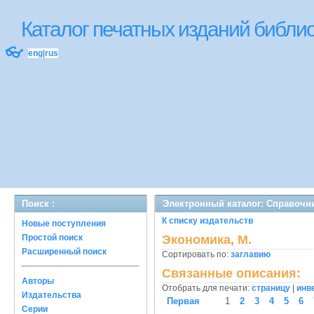
Каталог печатных изданий библ
👓
eng
|
rus
Поиск :
Электронный каталог: Справочн
К списку издательств
Новые поступления
Простой поиск
Экономика, М.
Расширенный поиск
Сортировать по:
заглавию
Связанные описания:
Авторы
Отобрать для печати:
страницу
|
инв
Издательства
Первая
1
2
3
4
5
6
Серии