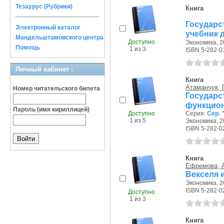
Тезаурус (Рубрики)
Книга
Государс
Электронный каталог
учебник 
Мандельштамовского центра
Доступно
Экономика, 20
Помощь
1 из 3
ISBN 5-282-0
Личный кабинет :
Книга
Атаманчук, Г
Номер читательского билета
Государ
функцион
Пароль (имя кириллицей)
Доступно
Серия:
Сер. 
1 из 5
Экономика, 20
ISBN 5-282-0
Книга
Ефремова, А
Векселя 
Экономика, 20
ISBN 5-282-0
Доступно
1 из 3
Книга