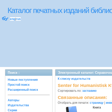
Каталог печатных изданий библ
👓
eng
|
rus
Поиск :
Электронный каталог: Справочн
К списку издательств
Новые поступления
Простой поиск
Senter for Humanistisk 
Расширенный поиск
Сортировать по:
заглавию
Связанные описания:
Авторы
Отобрать для печати:
страницу
|
инв
Издательства
Книга
Серии