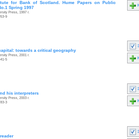
itute for Bank of Scotland. Hume Papers on Public
Н
No.1 Spring 1997
rsity Press, 1997 г.
953-9
З
apital: towards a critical geography
rsity Press, 2001 г.
Н
541-5
З
d his interpreters
rsity Press, 2003 г.
Н
783-3
З
 reader