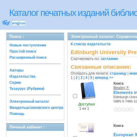
Каталог печатных изданий библ
👓
eng
|
rus
Поиск :
Электронный каталог: Справочн
К списку издательств
Новые поступления
Простой поиск
Edinburgh University Pr
Расширенный поиск
Сортировать по:
заглавию
Связанные описания:
Авторы
Отобрать для печати:
страницу
|
инв
Издательства
1
|
2
|
3
|
4
|
5
|
вперед >>
Серии
Книга
Bealey, F.
Тезаурус (Рубрики)
Elements in
Edinburgh Unive
Электронный каталог
ISBN 0-7486-11
Доступно
Мандельштамовского центра
1 из 1
Помощь
Книга
Личный кабинет :
European M