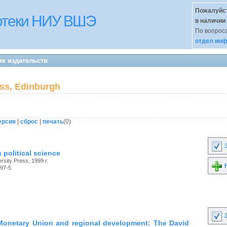
Пожалуйст
иотеки НИУ ВШЭ
в наличии
По вопроса
отдел инф
ик издательств
ess, Edinburgh
ерсия
|
сброс
|
печать
(
0
)
З
 political science
rsity Press, 1999 г.
Н
97-5
З
onetary Union and regional development: The David