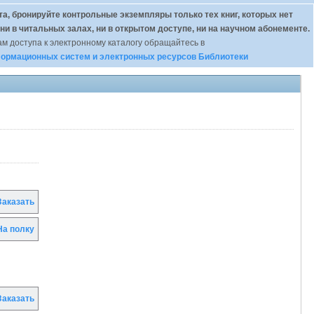
а, бронируйте контрольные экземпляры только тех книг, которых нет
 ни в читальных залах, ни в открытом доступе, ни на научном абонементе.
м доступа к электронному каталогу обращайтесь в
ормационных систем и электронных ресурсов Библиотеки
аказать
а полку
аказать