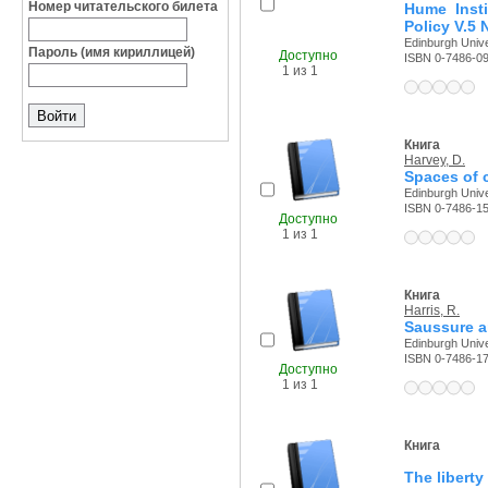
Номер читательского билета
Hume Inst
Policy V.5 
Edinburgh Unive
Пароль (имя кириллицей)
Доступно
ISBN 0-7486-0
1 из 1
Книга
Harvey, D.
Spaces of c
Edinburgh Unive
ISBN 0-7486-1
Доступно
1 из 1
Книга
Harris, R.
Saussure an
Edinburgh Unive
ISBN 0-7486-1
Доступно
1 из 1
Книга
The liberty