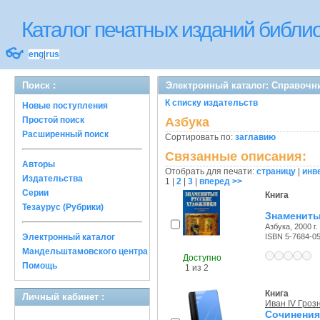
Каталог печатных изданий библ
👓
eng
|
rus
Поиск :
Электронный каталог: Справочн
К списку издательств
Новые поступления
Простой поиск
Азбука
Расширенный поиск
Сортировать по:
заглавию
Связанные описания:
Авторы
Отобрать для печати:
страницу
|
инв
Издательства
1
|
2
|
3
|
вперед >>
Серии
Книга
Тезаурус (Рубрики)
Знамениты
Азбука, 2000 г.
Электронный каталог
ISBN 5-7684-0
Мандельштамовского центра
Доступно
Помощь
1 из 2
Книга
Личный кабинет :
Иван IV Гроз
Сочинения