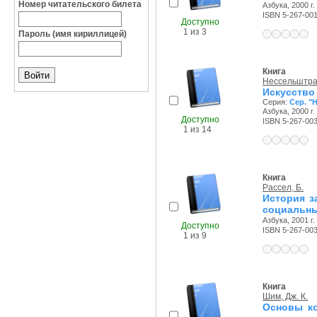
Номер читательского билета
Азбука, 2000 г.
ISBN 5-267-00
Доступно
1 из 3
Пароль (имя кириллицей)
Книга
Нессельштрау
Искусство
Серия:
Сер. "
Азбука, 2000 г.
Доступно
ISBN 5-267-00
1 из 14
Книга
Рассел, Б.
История з
социальны
Азбука, 2001 г.
Доступно
ISBN 5-267-00
1 из 9
Книга
Шим, Дж. К.
Основы ко