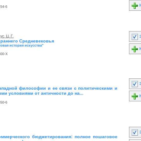
Н
154-6
с, Ц. Г.
З
 раннего Средневековья
Новая история искусства"
Н
300-X
З
ападной философии и ее связи с политическими и
ми условиями от античности до на...
Н
350-6
З
ммерческого бюджетирования: полное пошаговое