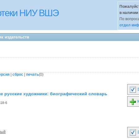
Пожалуйст
иотеки НИУ ВШЭ
в наличии
По вопроса
отдел инф
ик издательств
ерсия
|
сброс
|
печать
(
0
)
З
е русские художники: биографический словарь
Н
518-6
ный
З