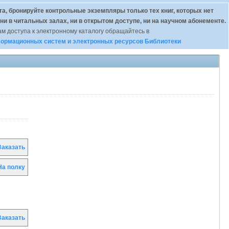
а, бронируйте контрольные экземпляры только тех книг, которых нет
 ни в читальных залах, ни в открытом доступе, ни на научном абонементе.
м доступа к электронному каталогу обращайтесь в
ормационных систем и электронных ресурсов Библиотеки
аказать
а полку
аказать