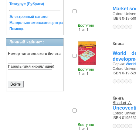
Тезаурус (Рубрики)
Market soc
Oxford Univers
Электронный каталог
ISBN 0-19-50
Мандельштамовского центра
Доступно
Помощь
1 из 1
Личный кабинет :
Книга
World de
Номер читательского билета
developm
Серия:
World
Пароль (имя кириллицей)
Oxford Univers
Доступно
ISBN 0-19-52
1 из 1
Книга
Bhaduri, A.
Uncoventi
Oxford Univers
ISBN 019563
Доступно
1 из 1