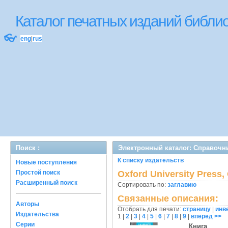
Каталог печатных изданий библ
👓
eng
|
rus
Поиск :
Электронный каталог: Справочн
К списку издательств
Новые поступления
Простой поиск
Oxford University Press,
Расширенный поиск
Сортировать по:
заглавию
Связанные описания:
Авторы
Отобрать для печати:
страницу
|
инв
Издательства
1
|
2
|
3
|
4
|
5
|
6
|
7
|
8
|
9
|
вперед >>
Серии
Книга