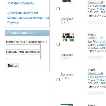
Benoit, F.- P.
Тезаурус (Рубрики)
Le Conseil
Серия:
Collect
DALLOZ, 1989 г
Электронный каталог
ISBN 2-247-01
Мандельштамовского центра
Доступно
Помощь
1 из 1
Личный кабинет :
Книга
Benoit, F.- P.
Le Maire et
Номер читательского билета
Серия:
Collect
DALLOZ, 1991 г
ISBN 2-247-01
Пароль (имя кириллицей)
Доступно
1 из 1
Книга
Benoit, F.- P.
Доступно
Les Actes d
1 из 1
Серия:
Collect
DALLOZ, 1989 г
ISBN 2-247-00
Книга