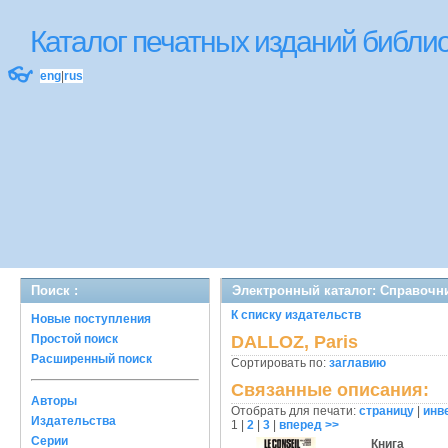
Каталог печатных изданий библ
👓
eng
|
rus
Поиск :
Электронный каталог: Справочн
К списку издательств
Новые поступления
Простой поиск
DALLOZ, Paris
Расширенный поиск
Сортировать по:
заглавию
Связанные описания:
Авторы
Отобрать для печати:
страницу
|
инв
Издательства
1
|
2
|
3
|
вперед >>
Серии
Книга