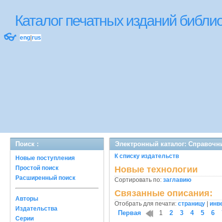
Каталог печатных изданий библ
👓
eng
|
rus
Поиск :
Электронный каталог: Справочн
К списку издательств
Новые поступления
Простой поиск
Новые технологии
Расширенный поиск
Сортировать по:
заглавию
Связанные описания:
Авторы
Отобрать для печати:
страницу
|
инв
Издательства
Первая
1
2
3
4
5
6
Серии