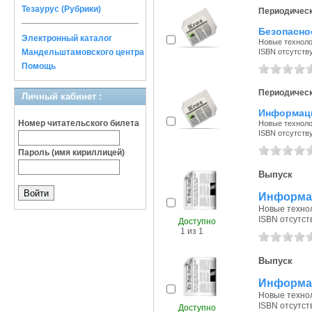
Тезаурус (Рубрики)
Периодическ
Безопасно
Электронный каталог
Новые технолог
Мандельштамовского центра
ISBN отсутств
Помощь
Периодическ
Личный кабинет :
Информац
Номер читательского билета
Новые технолог
ISBN отсутств
Пароль (имя кириллицей)
Выпуск
Информац
Новые технол
ISBN отсутст
Доступно
1 из 1
Выпуск
Информац
Новые технол
ISBN отсутст
Доступно