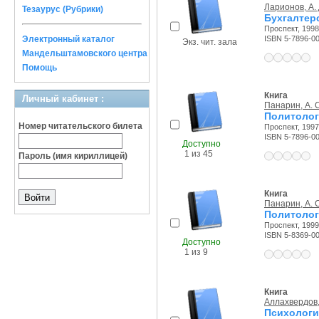
Ларионов, А. 
Тезаурус (Рубрики)
Бухгалтерс
Проспект, 1998 
Электронный каталог
ISBN 5-7896-0
Экз. чит. зала
Мандельштамовского центра
Помощь
Книга
Личный кабинет :
Панарин, А. 
Политолог
Номер читательского билета
Проспект, 1997 
ISBN 5-7896-0
Доступно
1 из 45
Пароль (имя кириллицей)
Книга
Панарин, А. 
Политолог
Проспект, 1999 
ISBN 5-8369-0
Доступно
1 из 9
Книга
Аллахвердов,
Психологи