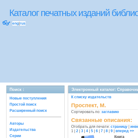
Каталог печатных изданий библ
👓
eng
|
rus
Поиск :
Электронный каталог: Справочн
К списку издательств
Новые поступления
Простой поиск
Проспект, М.
Расширенный поиск
Сортировать по:
заглавию
Связанные описания:
Авторы
Отобрать для печати:
страницу
|
инв
Издательства
1
|
2
|
3
|
4
|
5
|
6
|
7
|
8
|
9
|
вперед >>
Серии
Книга