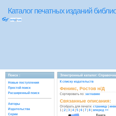
Каталог печатных изданий библ
👓
eng
|
rus
Поиск :
Электронный каталог: Справочн
К списку издательств
Новые поступления
Простой поиск
Феникс, Ростов н/Д
Расширенный поиск
Сортировать по:
заглавию
Связанные описания:
Авторы
Отобрать для печати:
страницу
|
инв
Издательства
1
|
2
|
3
|
4
|
5
|
6
|
7
|
8
|
вперед >>
Серии
Книга