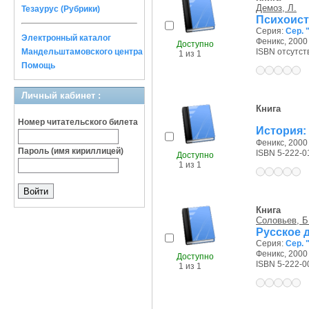
Демоз, Л.
Тезаурус (Рубрики)
Психоис
Серия:
Сер. 
Электронный каталог
Феникс, 2000 
Доступно
Мандельштамовского центра
ISBN отсутст
1 из 1
Помощь
Личный кабинет :
Книга
Номер читательского билета
История:
Феникс, 2000 
Пароль (имя кириллицей)
ISBN 5-222-0
Доступно
1 из 1
Книга
Соловьев, Б
Русское 
Серия:
Сер. 
Феникс, 2000 
Доступно
ISBN 5-222-0
1 из 1