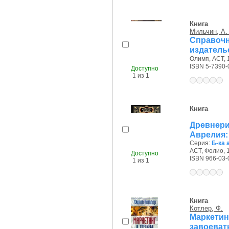
Книга
Мильчин, А.
Справоч
издатель
Олимп, АСТ, 1
ISBN 5-7390-
Доступно
1 из 1
Книга
Древнер
Аврелия: 
Серия:
Б-ка 
АСТ, Фолио, 1
Доступно
ISBN 966-03-
1 из 1
Книга
Котлер, Ф.
Маркети
завоеват