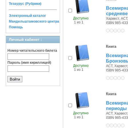
Тезаурус (Рубрики)
Всемирна
средневе
Электронный каталог
Доступно
Харвест, АСТ,
Мандельштамовского центра
1 из 1
ISBN 985-433
Помощь
Личный кабинет :
Книга
Номер читательского билета
Всемирн
Бронзовы
Пароль (имя кириллицей)
Доступно
АСТ, Харвест,
1 из 1
ISBN 985-433
Книга
Всемирн
периоды
Доступно
АСТ, Харвест,
1 из 1
ISBN 985-433