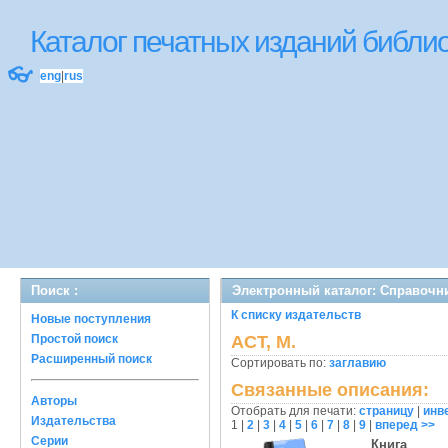
Каталог печатных изданий библ
👓
eng
|
rus
Поиск :
Электронный каталог: Справочн
К списку издательств
Новые поступления
Простой поиск
АСТ, М.
Расширенный поиск
Сортировать по:
заглавию
Связанные описания:
Авторы
Отобрать для печати:
страницу
|
инв
Издательства
1
|
2
|
3
|
4
|
5
|
6
|
7
|
8
|
9
|
вперед >>
Серии
Книга