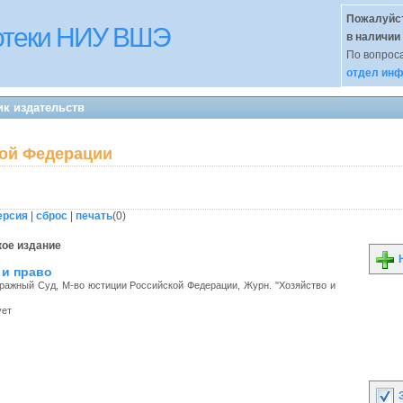
Пожалуйст
иотеки НИУ ВШЭ
в наличии
По вопроса
отдел инф
ик издательств
кой Федерации
ерсия
|
сброс
|
печать
(
0
)
ое издание
Н
 и право
ажный Суд, М-во юстиции Российской Федерации, Журн. "Хозяйство и
ует
З