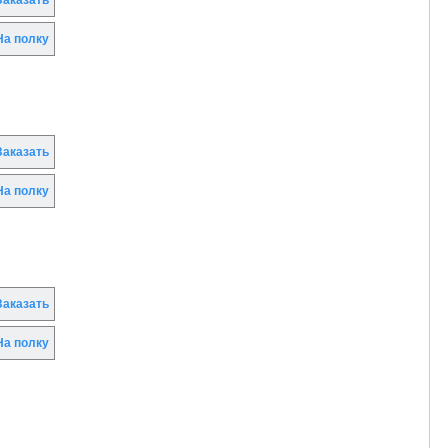
аказать
а полку
аказать
а полку
аказать
а полку