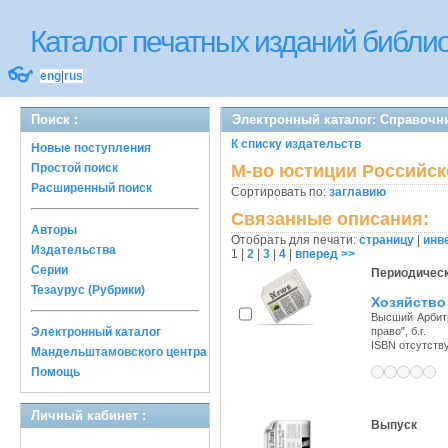
Каталог печатных изданий библ
👓
eng
|
rus
Поиск :
Электронный каталог: Справочн
К списку издательств
Новые поступления
Простой поиск
М-во юстиции Российс
Расширенный поиск
Сортировать по:
заглавию
Связанные описания:
Авторы
Отобрать для печати:
страницу
|
инв
Издательства
1
|
2
|
3
|
4
|
вперед >>
Серии
Периодическ
Тезаурус (Рубрики)
Хозяйство
Высший Арбитр
Электронный каталог
право", б.г.
ISBN отсутств
Мандельштамовского центра
Помощь
Личный кабинет :
Выпуск