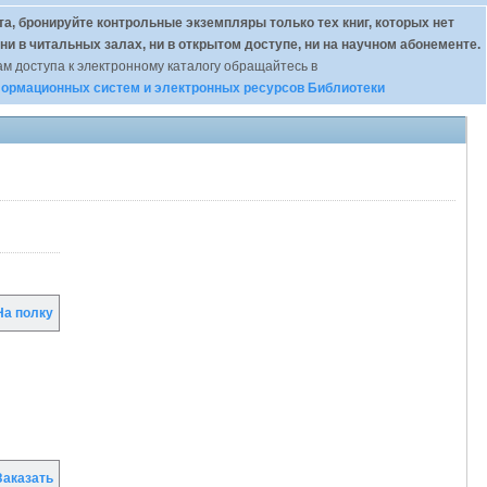
а, бронируйте контрольные экземпляры только тех книг, которых нет
 ни в читальных залах, ни в открытом доступе, ни на научном абонементе.
м доступа к электронному каталогу обращайтесь в
ормационных систем и электронных ресурсов Библиотеки
а полку
аказать