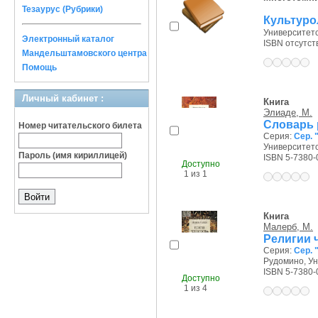
Тезаурус (Рубрики)
Культуро
Университетск
Электронный каталог
ISBN отсутст
Мандельштамовского центра
Помощь
Личный кабинет :
Книга
Элиаде, М.
Словарь 
Номер читательского билета
Серия:
Сер. 
Университетс
Пароль (имя кириллицей)
ISBN 5-7380-
Доступно
1 из 1
Книга
Малерб, М.
Религии 
Серия:
Сер. 
Рудомино, Ун
ISBN 5-7380-
Доступно
1 из 4