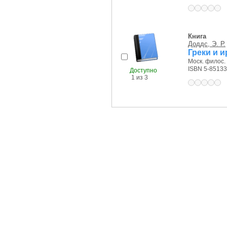
Книга
Доддс, Э. Р.
Греки и 
Моск. филос.
ISBN 5-85133
Доступно
1 из 3