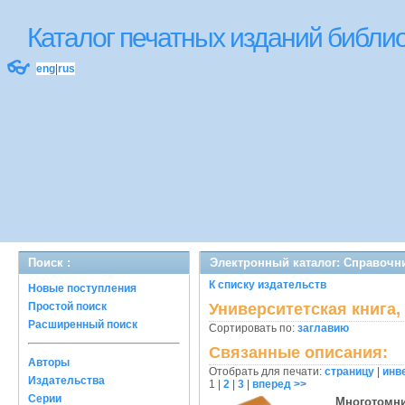
Каталог печатных изданий библ
👓
eng
|
rus
Поиск :
Электронный каталог: Справочн
К списку издательств
Новые поступления
Простой поиск
Университетская книга,
Расширенный поиск
Сортировать по:
заглавию
Связанные описания:
Авторы
Отобрать для печати:
страницу
|
инв
Издательства
1
|
2
|
3
|
вперед >>
Серии
Многотомн