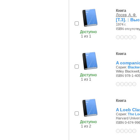
Книга
Лосев, А. Ф.
[Т.3]. : В
1974 г.
ISBN отсутств
Доступно
1 из 1
Книга
A companio
Серия:
Blackw
Wiley Blackwell,
Доступно
ISBN 978-1-405
1 из 1
Книга
A Loeb Clas
Серия:
The Loe
Harvard Univers
Доступно
ISBN 0-674-99
1 из 2