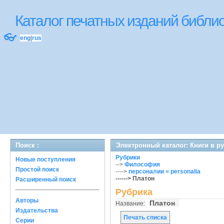
Каталог печатных изданий библ
👓
eng
|
rus
Поиск :
Электронный каталог: Книги в р
Рубрики
Новые поступления
-->
Философия
Простой поиск
---->
персоналии = personalia
------> Платон
Расширенный поиск
Рубрика
Авторы
Платон
Название:
Издательства
Печать списка
Серии