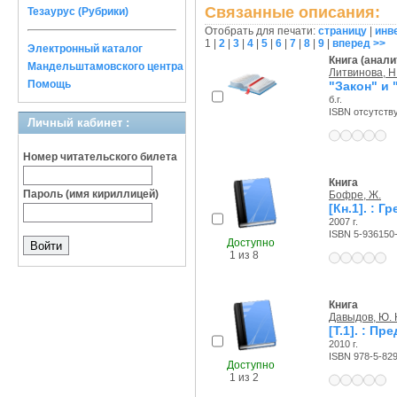
Связанные описания:
Тезаурус (Рубрики)
Отобрать для печати:
страницу
|
инв
1
|
2
|
3
|
4
|
5
|
6
|
7
|
8
|
9
|
вперед >>
Электронный каталог
Книга (анали
Мандельштамовского центра
Литвинова, Н.
Помощь
"Закон" и
б.г.
ISBN отсутств
Личный кабинет :
Номер читательского билета
Книга
Пароль (имя кириллицей)
Бофре, Ж.
[Кн.1]. : 
2007 г.
ISBN 5-936150
Доступно
1 из 8
Книга
Давыдов, Ю. 
[Т.1]. : П
2010 г.
ISBN 978-5-82
Доступно
1 из 2