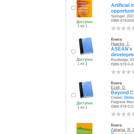
Artificial
opportuni
Springer, 2023
ISBN 978303
Доступно
1 из 1
Книга
Haacke, J.
ASEAN's 
developme
Доступно
Routledge, 20
1 из 1
ISBN 978-0-4
Книга
Ezell, D.
Beyond Ca
Серия:
Globa
Palgrave Macm
Доступно
ISBN 978-0-2
1 из 1
Книга
Zaharna, R. 