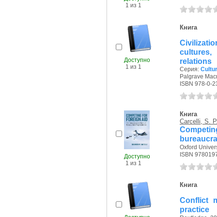
1 из 1
Книга
Civilizati
cultures,
Доступно
relations
1 из 1
Серия:
Cultur
Palgrave Macm
ISBN 978-0-2
Книга
Carcelli, S. P
Competing
bureaucra
Oxford Univers
ISBN 978019
Доступно
1 из 1
Книга
Conflict 
practice