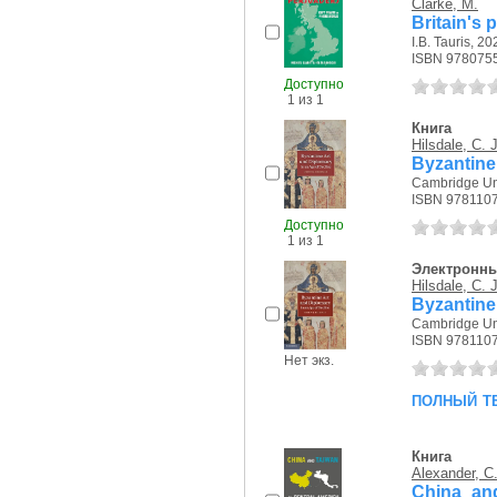
Clarke, M.
Britain's 
I.B. Tauris, 202
ISBN 978075
Доступно
1 из 1
Книга
Hilsdale, C. J
Byzantine 
Cambridge Uni
ISBN 978110
Доступно
1 из 1
Электронны
Hilsdale, C. J
Byzantine 
Cambridge Uni
ISBN 978110
Нет экз.
полный т
Книга
Alexander, C
China and