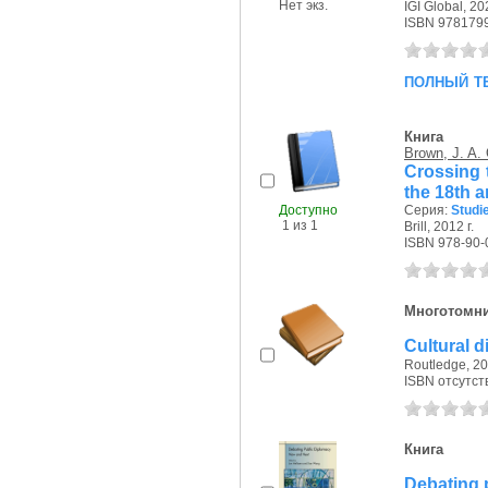
Нет экз.
IGI Global, 202
ISBN 978179
полный т
Книга
Brown, J. A. 
Crossing t
the 18th a
Доступно
Серия:
Studie
1 из 1
Brill, 2012 г.
ISBN 978-90-
Многотомн
Cultural d
Routledge, 20
ISBN отсутст
Книга
Debating 