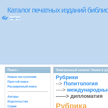
Каталог печатных изданий библ
👓
eng
|
rus
Поиск :
Электронный каталог: Книги в р
Рубрики
Новые поступления
Простой поиск
-->
Политология
Расширенный поиск
---->
международные
------> дипломатия
Авторы
Издательства
Рубрика
Серии