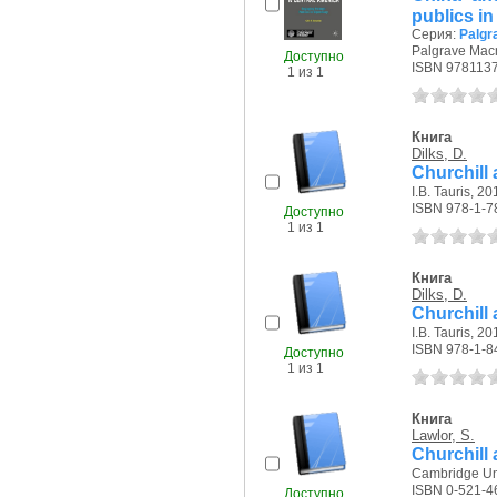
publics i
Серия:
Palgr
Palgrave Macm
Доступно
ISBN 978113
1 из 1
Книга
Dilks, D.
Churchill 
I.B. Tauris, 201
ISBN 978-1-7
Доступно
1 из 1
Книга
Dilks, D.
Churchill 
I.B. Tauris, 201
ISBN 978-1-8
Доступно
1 из 1
Книга
Lawlor, S.
Churchill 
Cambridge Uni
ISBN 0-521-4
Доступно