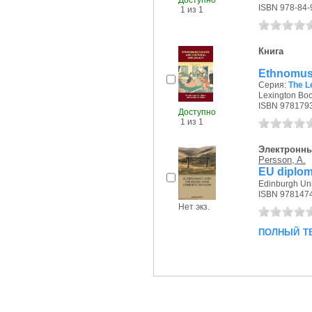
Доступно
ISBN 978-84-
1 из 1
Книга
Ethnomusi
Серия:
The L
Lexington Boo
ISBN 978179
Доступно
1 из 1
Электронны
Persson, A.
EU diploma
Edinburgh Univ
ISBN 978147
Нет экз.
полный т