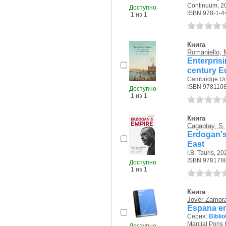
Continuum, 20
Доступно
ISBN 978-1-4
1 из 1
Книга
Romaniello, 
Enterpris
century E
Cambridge Uni
ISBN 978110
Доступно
1 из 1
Книга
Cagaptay, S.
Erdogan's
East
I.B. Tauris, 202
ISBN 978178
Доступно
1 из 1
Книга
Jover Zamora
Espana en 
Серия:
Biblio
Marcial Pons H