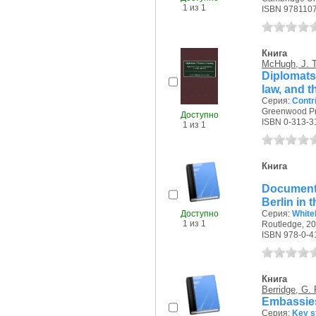
1 из 1
ISBN 978110
Книга
McHugh, J. T
Diplomats 
law, and 
Серия:
Contri
Greenwood Pre
Доступно
ISBN 0-313-3
1 из 1
Книга
Documents
Berlin in 
Доступно
Серия:
White
1 из 1
Routledge, 20
ISBN 978-0-4
Книга
Berridge, G. 
Embassies
Серия:
Key s