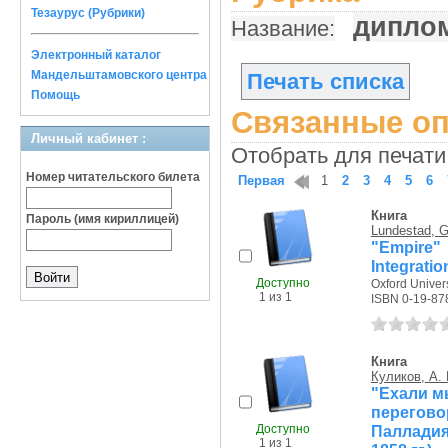
Тезаурус (Рубрики)
дипло
Название:
Электронный каталог
Мандельштамовского центра
Печать списка
Помощь
Связанные оп
Личный кабинет :
Отобрать для печати
Номер читательского билета
Первая
1
2
3
4
5
6
Книга
Пароль (имя кириллицей)
Lundestad, G
"Empire" 
Integratio
Доступно
Oxford Univers
1 из 1
ISBN 0-19-87
Книга
Куликов, А.
"Ехали м
перегово
Доступно
Палладия 
1 из 1