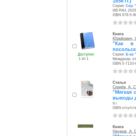
1858 гг.)
Серия:
Сер. 
ИВ РАН, 2020 
ISBN 978-5-9
Книга
Юзефович, Л
"Как в 
посольск
Доступно
Серия:
Б-ка 
1 из 1
Междунар. от
ISBN 5-7133-
Статья
Скриба, А. С
"Мягкая 
выводы 
б.г.
ISBN отсутст
Книга
Наумов, А. 