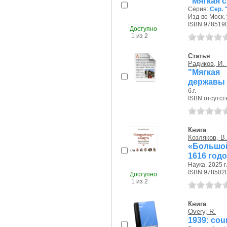
"Мягкая 
Серия:
Сер. 
Изд-во Моск. 
ISBN 978519
Доступно
1 из 2
Статья
Радиков, И. 
"Мягкая
державы
б.г.
ISBN отсутст
Книга
Козляков, В.
«Большой
1616 год
Наука, 2025 г.
ISBN 978502
Доступно
1 из 2
Книга
Overy, R.
1939: cou