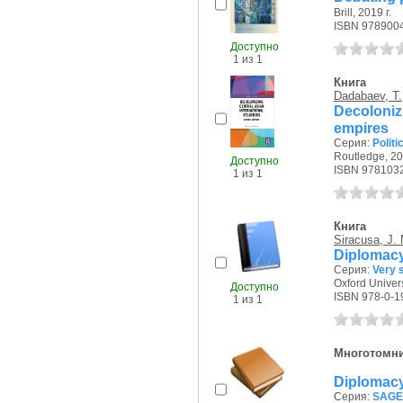
Brill, 2019 г.
ISBN 978900
Доступно
1 из 1
Книга
Dadabaev, T.
Decoloniz
empires
Серия:
Politi
Routledge, 20
Доступно
ISBN 978103
1 из 1
Книга
Siracusa, J.
Diplomacy:
Серия:
Very 
Oxford Univers
Доступно
ISBN 978-0-1
1 из 1
Многотомн
Diplomacy
Серия:
SAGE l