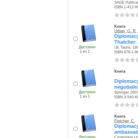
SAGE Publicati
ISBN 1-412-9
Книга
Urban, G. R.
Diplomac
Thatcher: 
Доступно
I.B. Tauris, 199
1 из 1
ISBN 978-1-8
Книга
Diplomac
negotiati
Доступно
Springer, 2007
1 из 1
ISBN 3-540-6
Книга
Fletcher, C.
Diplomacy
ambassad
Доступно
Cambridge Uni