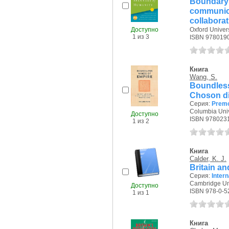
Boundar
communi
collaborat
Доступно
Oxford Univers
1 из 3
ISBN 978019
Книга
Wang, S.
Boundless
Choson di
Серия:
Premo
Columbia Unive
Доступно
ISBN 978023
1 из 2
Книга
Calder, K. J.
Britain an
Серия:
Intern
Cambridge Uni
Доступно
ISBN 978-0-5
1 из 1
Книга