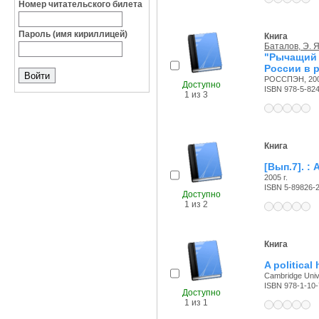
Номер читательского билета
Пароль (имя кириллицей)
Книга
Баталов, Э. Я
"Рычащий
России в р
РОССПЭН, 200
Доступно
ISBN 978-5-824
1 из 3
Книга
[Вып.7]. :
2005 г.
ISBN 5-89826-
Доступно
1 из 2
Книга
A political
Cambridge Unive
ISBN 978-1-10
Доступно
1 из 1