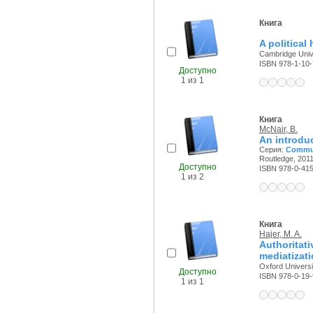
Книга
A political
Cambridge Unive
ISBN 978-1-10
Доступно
1 из 1
Книга
McNair, B.
An introdu
Серия:
Commun
Routledge, 2011
Доступно
ISBN 978-0-41
1 из 2
Книга
Hajer, M. A.
Authorita
mediatizat
Oxford Universi
Доступно
ISBN 978-0-19
1 из 1