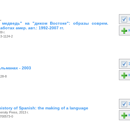
.
З
 медведь" на "диком Востоке": образы соврем.
аботах амер. авт.: 1992-2007 гг.
Н
9 г.
3-1124-2
З
 Альманах - 2003
Н
228-8
З
 history of Spanish: the making of a language
rsity Press, 2013 г.
Н
-700573-0