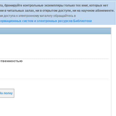
а, бронируйте контрольные экземпляры только тех книг, которых нет
 ни в читальных залах, ни в открытом доступе, ни на научном абонементе.
м доступа к электронному каталогу обращайтесь в
ормационных систем и электронных ресурсов Библиотеки
ественностью
а полку