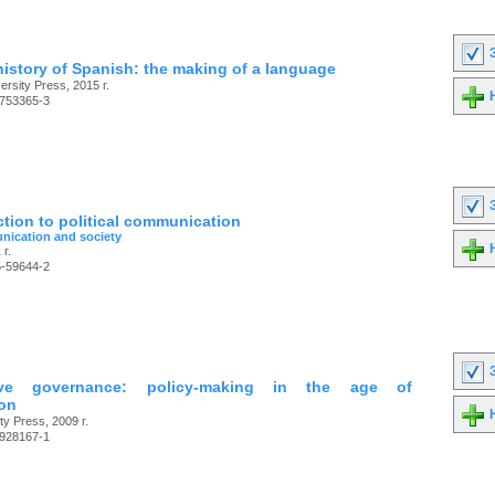
З
 history of Spanish: the making of a language
rsity Press, 2015 г.
Н
-753365-3
З
ction to political communication
ication and society
Н
 г.
5-59644-2
З
tive governance: policy-making in the age of
ion
Н
ty Press, 2009 г.
-928167-1