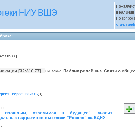
Пожалуйст
иотеки НИУ ВШЭ
в наличии
По вопроса
отдел инф
убрике:
32:316.77]
никации [32:316.77]
Паблик рилейшнз. Связи с общ
См. также:
ерсия
|
сброс
|
печать
(
0
)
 Ю.
Н
я прошлым, стремимся в будущее": анализ
альных нарративов выставки "Россия" на ВДНХ
ует