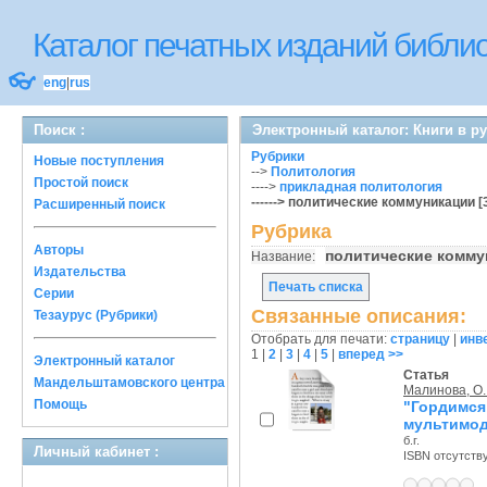
Каталог печатных изданий библ
👓
eng
|
rus
Поиск :
Электронный каталог: Книги в р
Рубрики
Новые поступления
-->
Политология
Простой поиск
---->
прикладная политология
------> политические коммуникации [
Расширенный поиск
Рубрика
Авторы
политические комму
Название:
Издательства
Печать списка
Серии
Связанные описания:
Тезаурус (Рубрики)
Отобрать для печати:
страницу
|
инв
1
|
2
|
3
|
4
|
5
|
вперед >>
Электронный каталог
Статья
Мандельштамовского центра
Малинова, О.
Помощь
"Гордимс
мультимод
б.г.
Личный кабинет :
ISBN отсутств