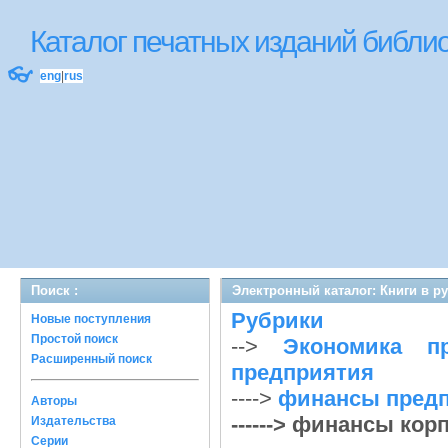
Каталог печатных изданий библ
👓
eng
|
rus
Поиск :
Электронный каталог: Книги в р
Рубрики
Новые поступления
Простой поиск
-->
Экономика пр
Расширенный поиск
предприятия
---->
финансы предп
Авторы
------> финансы ко
Издательства
Серии