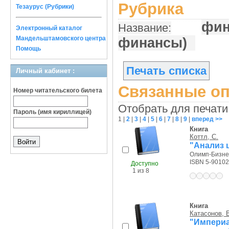
Рубрика
Тезаурус (Рубрики)
фин
Название:
Электронный каталог
Мандельштамовского центра
финансы)
Помощь
Печать списка
Личный кабинет :
Связанные оп
Номер читательского билета
Отобрать для печати
Пароль (имя кириллицей)
1
|
2
|
3
|
4
|
5
|
6
|
7
|
8
|
9
|
вперед >>
Книга
Коттл, С.
"Анализ ц
Олимп-Бизнес
ISBN 5-90102
Доступно
1 из 8
Книга
Катасонов, 
"Импери