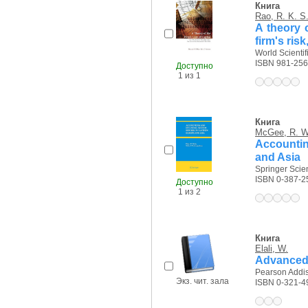
Книга
Rao, R. K. S
A theory o
firm's ris
World Scientifi
ISBN 981-256
Доступно
1 из 1
Книга
McGee, R. W
Accountin
and Asia
Springer Scie
ISBN 0-387-2
Доступно
1 из 2
Книга
Elali, W.
Advanced 
Pearson Addis
Экз. чит. зала
ISBN 0-321-4