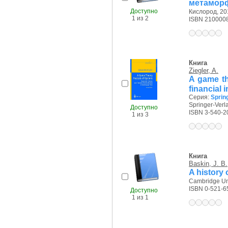
метаморф
Доступно
Кислород, 201
1 из 2
ISBN 210000
Книга
Ziegler, A.
A game th
financial 
Серия:
Sprin
Springer-Verla
Доступно
ISBN 3-540-2
1 из 3
Книга
Baskin, J. B.
A history 
Cambridge Uni
ISBN 0-521-6
Доступно
1 из 1