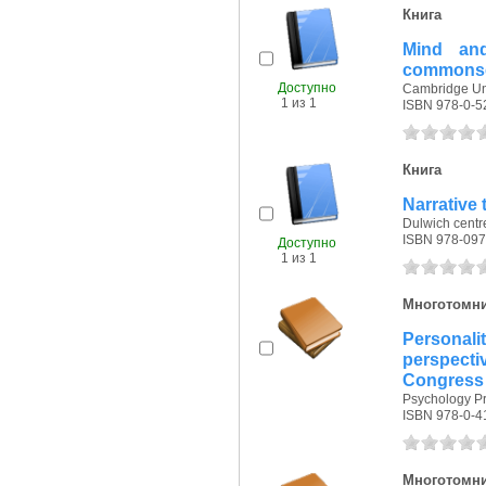
Книга
Mind an
commonse
Доступно
Cambridge Uni
1 из 1
ISBN 978-0-5
Книга
Narrative
Dulwich centre
ISBN 978-09
Доступно
1 из 1
Многотомн
Personali
perspect
Congress o
Psychology Pr
ISBN 978-0-4
Многотомн