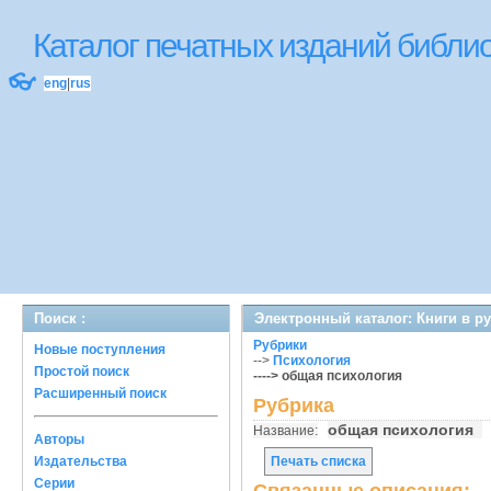
Каталог печатных изданий библ
👓
eng
|
rus
Поиск :
Электронный каталог: Книги в р
Рубрики
Новые поступления
-->
Психология
Простой поиск
----> общая психология
Расширенный поиск
Рубрика
общая психология
Название:
Авторы
Издательства
Печать списка
Серии