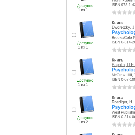
Worth Publishe
ISBN 978-1-4
Доступно
1 из 1
Книга
Dworetzky, J
Psycholo
Brooks/Cole P
ISBN 0-314-2
Доступно
1 из 1
Книга
Papalia, D.E.
Psycholo
McGraw-Hill, 1
ISBN 0-07-10
Доступно
1 из 1
Книга
Roediger, H. 
Psycholo
West Publishi
ISBN 0-314-0
Доступно
1 из 2
Книга