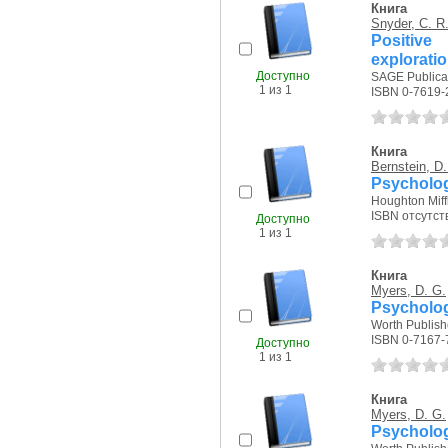
Книга
Snyder, C. R
Positive
explorati
Доступно
SAGE Publicat
1 из 1
ISBN 0-7619-
Книга
Bernstein, D.
Psycholo
Houghton Miff
ISBN отсутст
Доступно
1 из 1
Книга
Myers, D. G.
Psycholo
Worth Publishe
ISBN 0-7167-
Доступно
1 из 1
Книга
Myers, D. G.
Psycholo