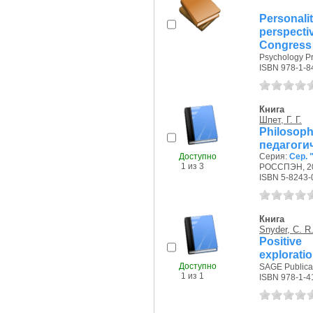
Personali
perspect
Congress o
Psychology Pr
ISBN 978-1-8
Книга
Шпет, Г. Г.
Philoso
педагоги
Доступно
Серия:
Сер. 
1 из 3
РОССПЭН, 20
ISBN 5-8243-
Книга
Snyder, C. R
Positive
explorati
Доступно
SAGE Publicat
1 из 1
ISBN 978-1-4