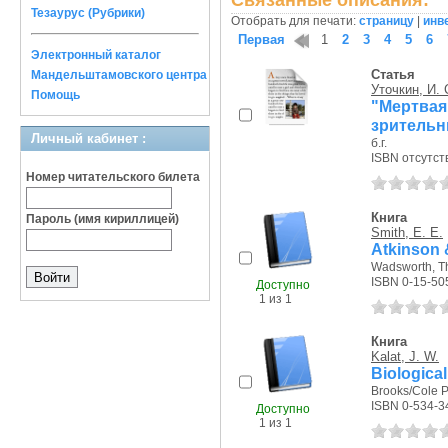
Связанные описания:
Тезаурус (Рубрики)
Отобрать для печати:
страницу
|
инв
Первая
1
2
3
4
5
6
Электронный каталог
Статья
Мандельштамовского центра
Уточкин, И. 
Помощь
"Мертвая
зрительн
Личный кабинет :
б.г.
ISBN отсутст
Номер читательского билета
Книга
Пароль (имя кириллицей)
Smith, E. E.
Atkinson 
Wadsworth, Th
ISBN 0-15-50
Доступно
1 из 1
Книга
Kalat, J. W.
Biologica
Brooks/Cole P
ISBN 0-534-3
Доступно
1 из 1