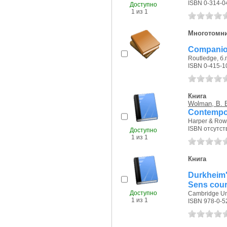
ISBN 0-314-0
Доступно
1 из 1
Многотомн
Companion
Routledge, б.г
ISBN 0-415-1
Книга
Wolman, B. 
Contempor
Harper & Row,
ISBN отсутст
Доступно
1 из 1
Книга
Durkheim'
Sens cour
Доступно
Cambridge Uni
1 из 1
ISBN 978-0-5