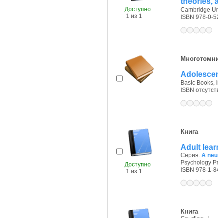
theories,
Доступно
Cambridge Uni
1 из 1
ISBN 978-0-5
Многотомн
Adolescen
Basic Books, I
ISBN отсутст
Книга
Adult lea
Серия:
A neu
Psychology Pr
Доступно
ISBN 978-1-8
1 из 1
Книга