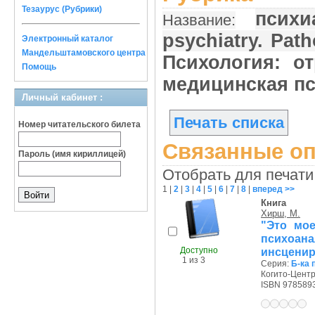
Тезаурус (Рубрики)
психи
Название:
psychiatry. Pat
Электронный каталог
Мандельштамовского центра
Психология: от
Помощь
медицинская п
Личный кабинет :
Печать списка
Номер читательского билета
Связанные оп
Пароль (имя кириллицей)
Отобрать для печати
1
|
2
|
3
|
4
|
5
|
6
|
7
|
8
|
вперед >>
Книга
Хирш, М.
"Это мое
психоан
Доступно
инсценир
1 из 3
Серия:
Б-ка 
Когито-Центр,
ISBN 978589