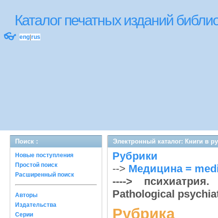
Каталог печатных изданий библ
👓
eng
|
rus
Поиск :
Электронный каталог: Книги в р
Рубрики
Новые поступления
Простой поиск
-->
Медицина = medi
Расширенный поиск
----> психиатрия.
Pathological psychiat
Авторы
Издательства
Рубрика
Серии