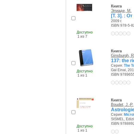
Книга
Элиаде, М.
[Т. 3]. :
2009 г.
ISBN 978-5-8
Доступно
1 из 7
Книга
Ginsburgh, R
137: the r
Серия:
The T
Gal Einai, 201
Доступно
ISBN 978965
1 из 1
Книга
Boudet, J.-P.
Astrologi
Серия:
Microl
SISMEL, Edizio
ISBN 978889
Доступно
1 из 1