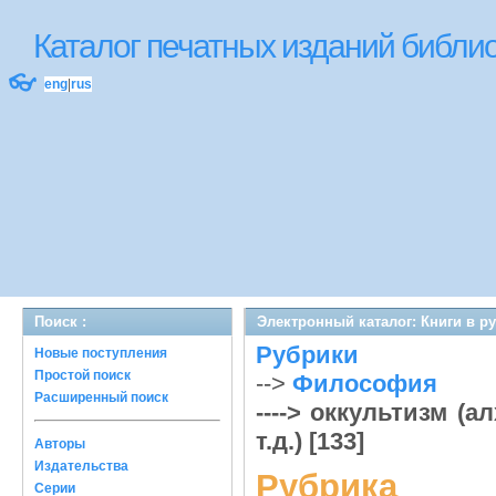
Каталог печатных изданий библ
👓
eng
|
rus
Поиск :
Электронный каталог: Книги в р
Рубрики
Новые поступления
Простой поиск
-->
Философия
Расширенный поиск
----> оккультизм (
т.д.) [133]
Авторы
Издательства
Рубрика
Серии