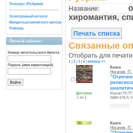
Тезаурус (Рубрики)
Название:
хиромантия, спи
Электронный каталог
Мандельштамовского центра
Помощь
Печать списка
Личный кабинет :
Связанные оп
Номер читательского билета
Отобрать для печати
1
|
2
|
3
|
4
|
вперед >>
Пароль (имя кириллицей)
Книга
Носачев, П. 
"Отрече
религиоз
аналитич
Доступно
Изд-во ПСТГУ,
1 из 1
ISBN 978-5-7
Книга
Носачев, П. 
"Отрече