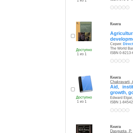
1 из 1
Книга
Agricult
developm
Серия:
Direc
The World Ban
Доступно
ISBN 0-8213-
1 из 1
Книга
Chakravarti, 
Aid, ins
growth, g
Доступно
Edward Elgar,
1 из 1
ISBN 1-84542
Книга
Dasgupta, P.