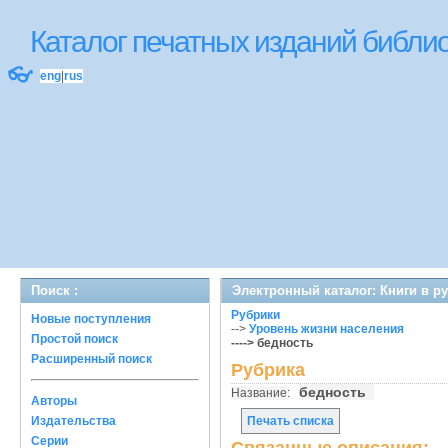
Каталог печатных изданий библ
👓
eng
|
rus
Поиск :
Электронный каталог: Книги в р
Рубрики
Новые поступления
-->
Уровень жизни населения
Простой поиск
----> бедность
Расширенный поиск
Рубрика
бедность
Название:
Авторы
Издательства
Печать списка
Серии