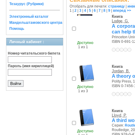
Связанные описания:
Тезаурус (Рубрики)
Отобрать для печати:
страницу
|
инв
1
|
2
|
3
|
4
|
5
|
6
|
7
|
8
|
9
|
вперед >>
Книга
Электронный каталог
Lodge, G.
Мандельштамовского центра
A corpora
Помощь
can help t
Princeton Univ
Личный кабинет :
ISBN 0-691-1
Доступно
1 из 1
Номер читательского билета
Пароль (имя кириллицей)
Книга
Jordan, B.
A theory o
Polity Press, 1
ISBN 0-7456-
Доступно
1 из 3
Книга
Lloyd, P.
A third wo
Серия:
Routle
Routledge, 20
Доступно
ISBN 978-0-4