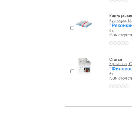
Книга (анал
Кузнецов, В.
"Реконфи
б.г.
ISBN отсутст
Статья
Крючкова, С
"Философ
б.г.
ISBN отсутст