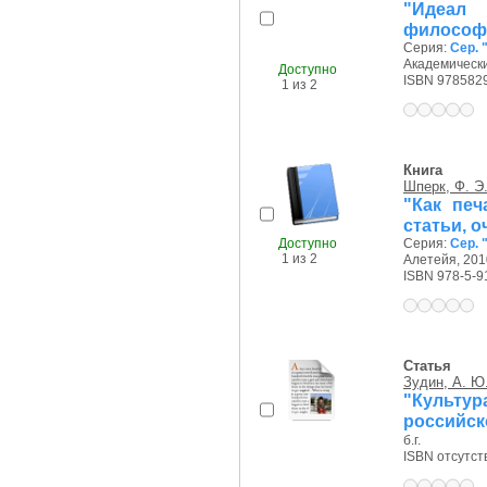
"Идеал 
философи
Серия:
Сер. 
Академически
Доступно
ISBN 978582
1 из 2
Книга
Шперк, Ф. Э
"Как печ
статьи, о
Доступно
Серия:
Сер. 
1 из 2
Алетейя, 2010
ISBN 978-5-9
Статья
Зудин, А. Ю
"Культ
российск
б.г.
ISBN отсутст