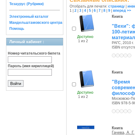
Связанные описания:
Тезаурус (Рубрики)
Отобрать для печати:
страницу
|
инв
1
|
2
|
3
|
4
|
5
|
6
|
7
|
8
|
9
|
вперед >>
Книга
Электронный каталог
Мандельштамовского центра
"Вехи": 
Помощь
100-лети
Доступно
материал
1 из 2
Личный кабинет :
РАГС, 2010 г.
ISBN отсутст
Номер читательского билета
Пароль (имя кириллицей)
Книга
"Время
совреме
Доступно
философ. 
1 из 2
Московско-Пе
ISBN 978-5-9
Книга
Гачева, А. Г.