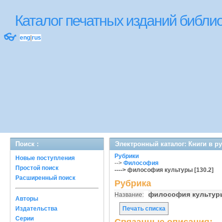
Каталог печатных изданий библ
👓
eng
|
rus
Поиск :
Электронный каталог: Книги в р
Рубрики
Новые поступления
-->
Философия
Простой поиск
----> философия культуры [130.2]
Расширенный поиск
Рубрика
философия культуры
Название:
Авторы
Издательства
Печать списка
Серии